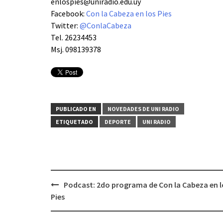
enlospies@uniradio.edu.uy
Facebook:
Con la Cabeza en los Pies
Twitter:
@ConlaCabeza
Tel. 26234453
Msj. 098139378
PUBLICADO EN
NOVEDADES DE UNI RADIO
ETIQUETADO
DEPORTE
UNI RADIO
Podcast: 2do programa de Con la Cabeza en l
Navegación
Pies
de
entradas