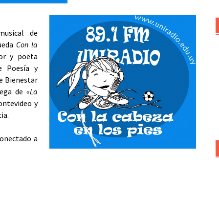
musical de
ueda
Con la
or y poeta
e Poesía y
e Bienestar
rega de
«La
Montevideo y
ia.
conectado a