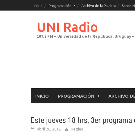
Saltar
Inicio
Programación
Archivo de la Palabra
Sobre N
al
contenido
UNI Radio
107.7 FM – Universidad de la República, Uruguay – 
INICIO
PROGRAMACIÓN
ARCHIVO DE
Este jueves 18 hrs, 3er programa 
abril 26, 2012
Regina