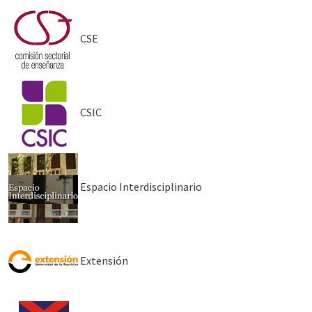
CSE
CSIC
Espacio Interdisciplinario
Extensión