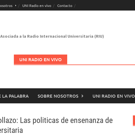
osotros
UNI Radio en vivo
Contacto
Asociada a la Radio Internacional Universitaria (RIU)
UNI RADIO EN VIVO
 LA PALABRA
SOBRE NOSOTROS
UNI RADIO EN VIVO
Abrir en nueva página
lazo: Las politicas de ensenanza de
rsitaria