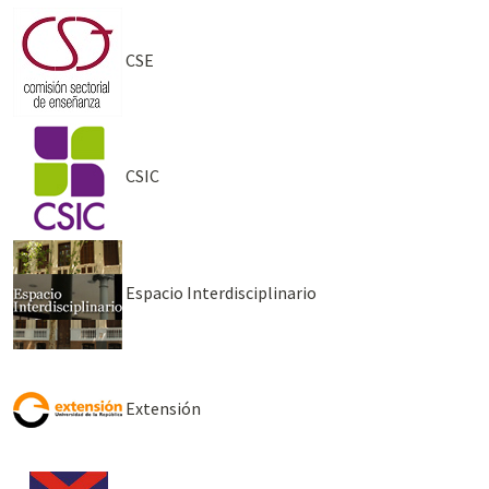
CSE
CSIC
Espacio Interdisciplinario
Extensión