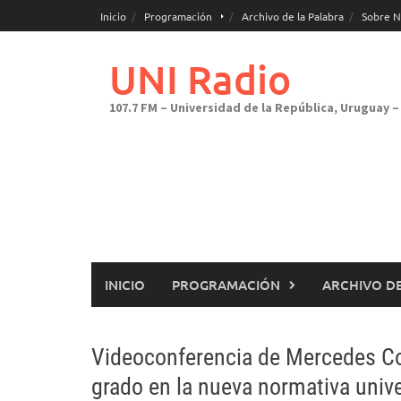
Saltar
Inicio
Programación
Archivo de la Palabra
Sobre N
al
contenido
UNI Radio
107.7 FM – Universidad de la República, Uruguay – 
INICIO
PROGRAMACIÓN
ARCHIVO DE
Videoconferencia de Mercedes Col
grado en la nueva normativa unive