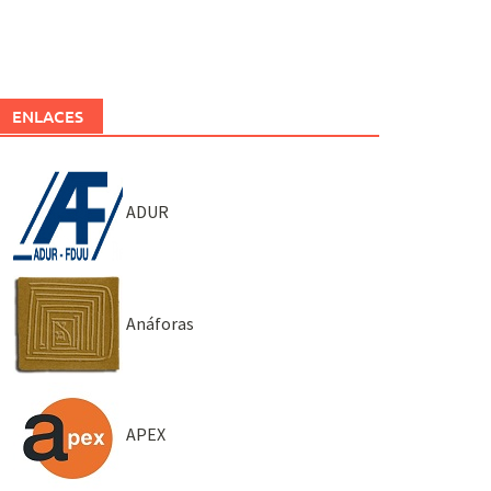
ENLACES
ADUR
Anáforas
APEX