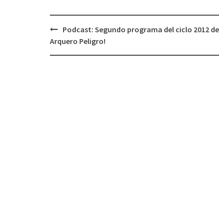
Podcast: Segundo programa del ciclo 2012 de
Navegación
Arquero Peligro!
de
entradas