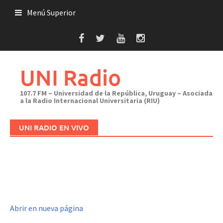
Saltar
Menú Superior
al
contenido
UNI Radio
107.7 FM – Universidad de la República, Uruguay – Asociada
a la Radio Internacional Universitaria (RIU)
UNI RADIO EN VIVO
Abrir en nueva página