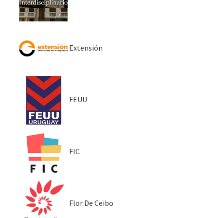
Extensión
FEUU
FIC
Flor De Ceibo