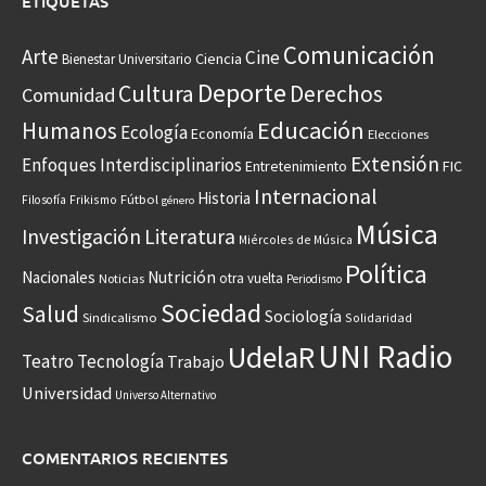
ETIQUETAS
Comunicación
Arte
Cine
Ciencia
Bienestar Universitario
Deporte
Cultura
Derechos
Comunidad
Educación
Humanos
Ecología
Economía
Elecciones
Extensión
Enfoques Interdisciplinarios
Entretenimiento
FIC
Internacional
Historia
Frikismo
Fútbol
Filosofía
género
Música
Investigación
Literatura
Miércoles de Música
Política
Nacionales
Nutrición
otra vuelta
Noticias
Periodismo
Sociedad
Salud
Sociología
Sindicalismo
Solidaridad
UNI Radio
UdelaR
Teatro
Tecnología
Trabajo
Universidad
Universo Alternativo
COMENTARIOS RECIENTES