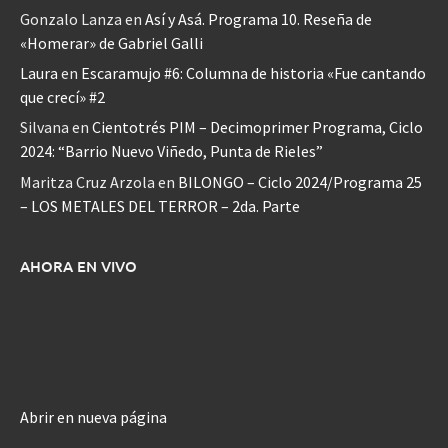
Gonzalo Lanza
en
Así y Asá. Programa 10. Reseña de
«Homerar» de Gabriel Galli
Laura
en
Escaramujo #6: Columna de historia «Fue cantando
que crecí» #2
Silvana
en
Cientotrés PIM – Decimoprimer Programa, Ciclo
2024: “Barrio Nuevo Viñedo, Punta de Rieles”
Maritza Cruz Arzola
en
BILONGO – Ciclo 2024/Programa 25
– LOS METALES DEL TERROR – 2da. Parte
AHORA EN VIVO
Abrir en nueva página