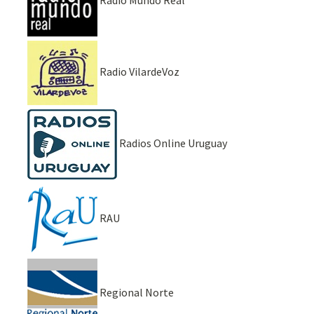
Radio VilardeVoz
Radios Online Uruguay
RAU
Regional Norte