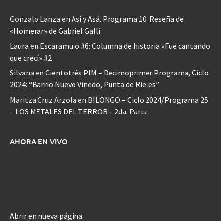
Gonzalo Lanza
en
Así y Asá. Programa 10. Reseña de
«Homerar» de Gabriel Galli
Laura
en
Escaramujo #6: Columna de historia «Fue cantando
que crecí» #2
Silvana
en
Cientotrés PIM – Decimoprimer Programa, Ciclo
2024: “Barrio Nuevo Viñedo, Punta de Rieles”
Maritza Cruz Arzola
en
BILONGO – Ciclo 2024/Programa 25
– LOS METALES DEL TERROR – 2da. Parte
AHORA EN VIVO
Abrir en nueva página