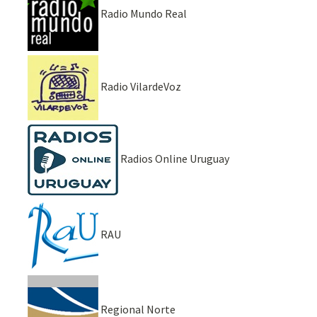
Radio Mundo Real
Radio VilardeVoz
Radios Online Uruguay
RAU
Regional Norte