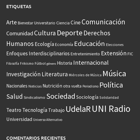
ETIQUETAS
Comunicación
Arte
Cine
Ciencia
Bienestar Universitario
Deporte
Cultura
Derechos
Comunidad
Educación
Humanos
Ecología
Economía
Elecciones
Extensión
Enfoques Interdisciplinarios
Entretenimiento
FIC
Internacional
Historia
Frikismo
Fútbol
Filosofía
género
Música
Investigación
Literatura
Miércoles de Música
Política
Nacionales
Nutrición
otra vuelta
Noticias
Periodismo
Sociedad
Salud
Sociología
Sindicalismo
Solidaridad
UNI Radio
UdelaR
Teatro
Tecnología
Trabajo
Universidad
Universo Alternativo
COMENTARIOS RECIENTES