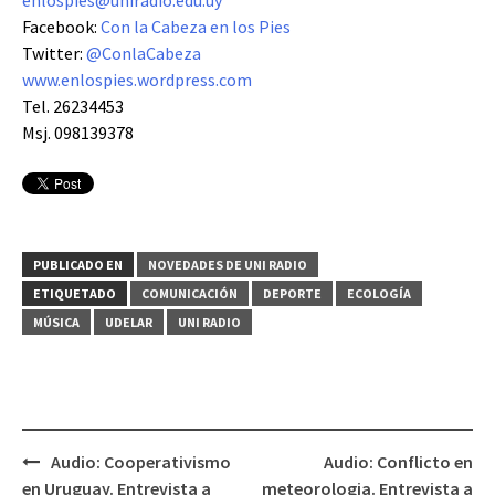
enlospies@uniradio.edu.uy
Facebook:
Con la Cabeza en los Pies
Twitter:
@ConlaCabeza
www.enlospies.wordpress.com
Tel. 26234453
Msj. 098139378
PUBLICADO EN
NOVEDADES DE UNI RADIO
ETIQUETADO
COMUNICACIÓN
DEPORTE
ECOLOGÍA
MÚSICA
UDELAR
UNI RADIO
Audio: Cooperativismo
Audio: Conflicto en
Navegación
en Uruguay. Entrevista a
meteorologia. Entrevista a