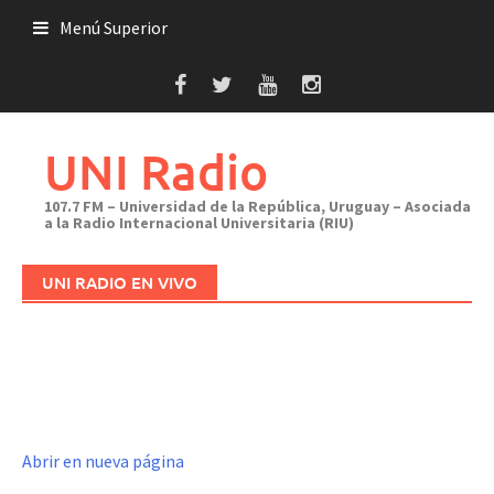
Saltar
Menú Superior
al
contenido
UNI Radio
107.7 FM – Universidad de la República, Uruguay – Asociada
a la Radio Internacional Universitaria (RIU)
UNI RADIO EN VIVO
Abrir en nueva página