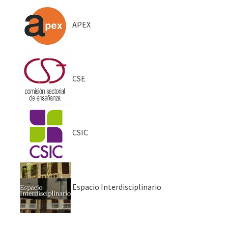
APEX
CSE
CSIC
Espacio Interdisciplinario