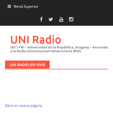
Saltar
Menú Superior
al
contenido
UNI Radio
107.7 FM – Universidad de la República, Uruguay – Asociada
a la Radio Internacional Universitaria (RIU)
UNI RADIO EN VIVO
Abrir en nueva página