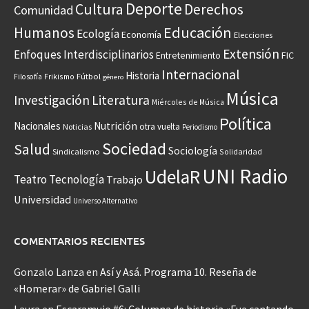
Deporte
Cultura
Derechos
Comunidad
Educación
Humanos
Ecología
Economía
Elecciones
Extensión
Enfoques Interdisciplinarios
Entretenimiento
FIC
Internacional
Historia
Frikismo
Fútbol
Filosofía
género
Música
Investigación
Literatura
Miércoles de Música
Política
Nacionales
Nutrición
otra vuelta
Noticias
Periodismo
Sociedad
Salud
Sociología
Sindicalismo
Solidaridad
UNI Radio
UdelaR
Teatro
Tecnología
Trabajo
Universidad
Universo Alternativo
COMENTARIOS RECIENTES
Gonzalo Lanza
en
Así y Asá. Programa 10. Reseña de
«Homerar» de Gabriel Galli