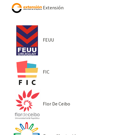
Extensión
FEUU
FIC
Flor De Ceibo