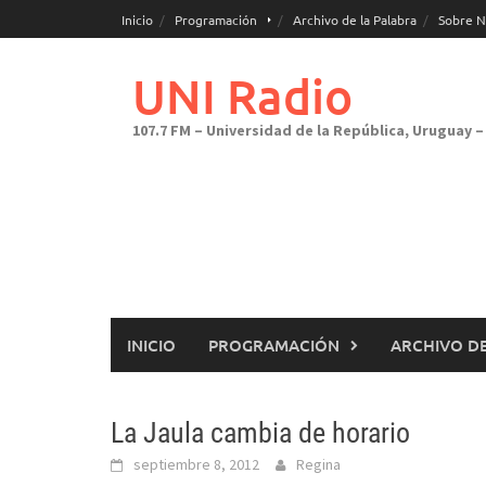
Saltar
Inicio
Programación
Archivo de la Palabra
Sobre N
al
contenido
UNI Radio
107.7 FM – Universidad de la República, Uruguay – 
INICIO
PROGRAMACIÓN
ARCHIVO DE
La Jaula cambia de horario
septiembre 8, 2012
Regina