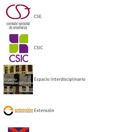
CSE
CSIC
Espacio Interdisciplinario
Extensión