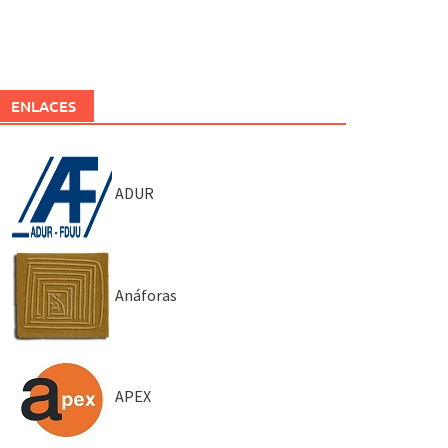
ENLACES
ADUR
Anáforas
APEX