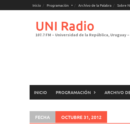
Saltar
Inicio
Programación
Archivo de la Palabra
Sobre N
al
contenido
UNI Radio
107.7 FM – Universidad de la República, Uruguay – 
INICIO
PROGRAMACIÓN
ARCHIVO DE
FECHA
OCTUBRE 31, 2012