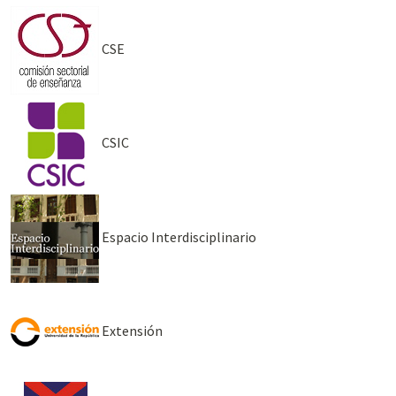
CSE
CSIC
Espacio Interdisciplinario
Extensión