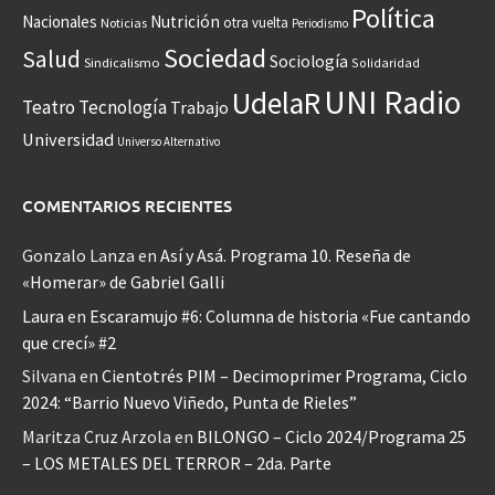
Política
Nacionales
Nutrición
otra vuelta
Noticias
Periodismo
Sociedad
Salud
Sociología
Sindicalismo
Solidaridad
UNI Radio
UdelaR
Teatro
Tecnología
Trabajo
Universidad
Universo Alternativo
COMENTARIOS RECIENTES
Gonzalo Lanza
en
Así y Asá. Programa 10. Reseña de
«Homerar» de Gabriel Galli
Laura
en
Escaramujo #6: Columna de historia «Fue cantando
que crecí» #2
Silvana
en
Cientotrés PIM – Decimoprimer Programa, Ciclo
2024: “Barrio Nuevo Viñedo, Punta de Rieles”
Maritza Cruz Arzola
en
BILONGO – Ciclo 2024/Programa 25
– LOS METALES DEL TERROR – 2da. Parte