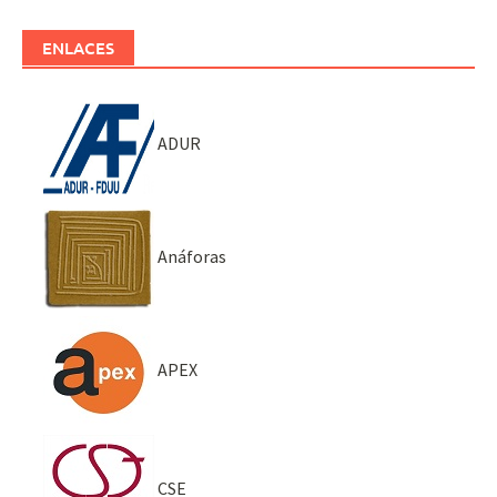
ENLACES
ADUR
Anáforas
APEX
CSE