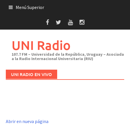
Saltar
Menú Superior
al
contenido
UNI Radio
107.7 FM – Universidad de la República, Uruguay – Asociada
a la Radio Internacional Universitaria (RIU)
UNI RADIO EN VIVO
Abrir en nueva página