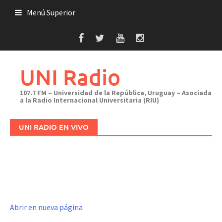
Saltar
Menú Superior
al
contenido
UNI Radio
107.7 FM – Universidad de la República, Uruguay – Asociada
a la Radio Internacional Universitaria (RIU)
UNI RADIO EN VIVO
Abrir en nueva página