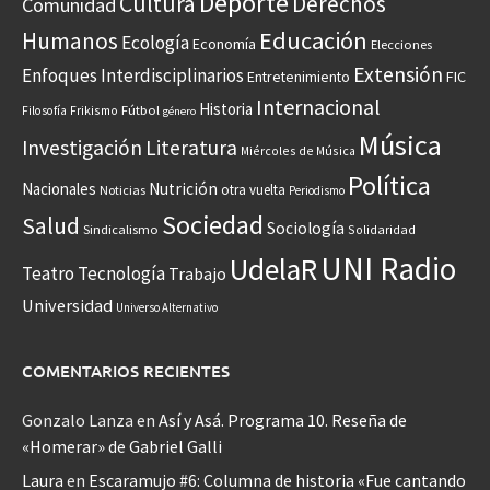
Deporte
Cultura
Derechos
Comunidad
Educación
Humanos
Ecología
Economía
Elecciones
Extensión
Enfoques Interdisciplinarios
Entretenimiento
FIC
Internacional
Historia
Frikismo
Fútbol
Filosofía
género
Música
Investigación
Literatura
Miércoles de Música
Política
Nacionales
Nutrición
otra vuelta
Noticias
Periodismo
Sociedad
Salud
Sociología
Sindicalismo
Solidaridad
UNI Radio
UdelaR
Teatro
Tecnología
Trabajo
Universidad
Universo Alternativo
COMENTARIOS RECIENTES
Gonzalo Lanza
en
Así y Asá. Programa 10. Reseña de
«Homerar» de Gabriel Galli
Laura
en
Escaramujo #6: Columna de historia «Fue cantando