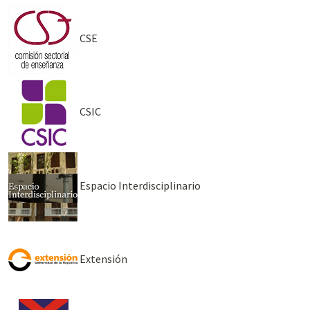
CSE
CSIC
Espacio Interdisciplinario
Extensión