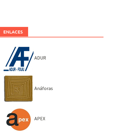
ENLACES
ADUR
Anáforas
APEX