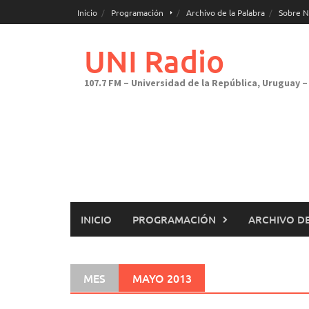
Saltar
Inicio
Programación
Archivo de la Palabra
Sobre N
al
contenido
UNI Radio
107.7 FM – Universidad de la República, Uruguay – 
INICIO
PROGRAMACIÓN
ARCHIVO DE
MES
MAYO 2013