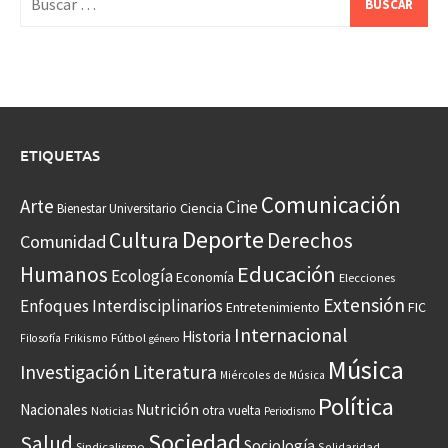
ETIQUETAS
Comunicación
Arte
Cine
Ciencia
Bienestar Universitario
Deporte
Cultura
Derechos
Comunidad
Educación
Humanos
Ecología
Economía
Elecciones
Extensión
Enfoques Interdisciplinarios
Entretenimiento
FIC
Internacional
Historia
Frikismo
Fútbol
Filosofía
género
Música
Investigación
Literatura
Miércoles de Música
Política
Nacionales
Nutrición
otra vuelta
Noticias
Periodismo
Sociedad
Salud
Sociología
Sindicalismo
Solidaridad