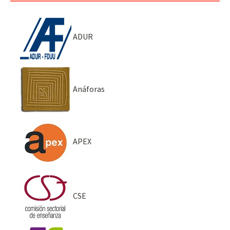
ADUR
Anáforas
APEX
CSE