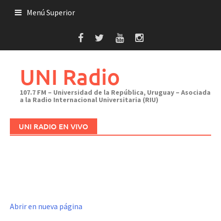
Saltar
Menú Superior
al
contenido
UNI Radio
107.7 FM – Universidad de la República, Uruguay – Asociada
a la Radio Internacional Universitaria (RIU)
UNI RADIO EN VIVO
Abrir en nueva página