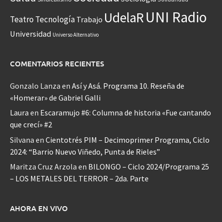
UNI Radio
UdelaR
Teatro
Tecnología
Trabajo
Universidad
Universo Alternativo
COMENTARIOS RECIENTES
Gonzalo Lanza
en
Así y Asá. Programa 10. Reseña de
«Homerar» de Gabriel Galli
Laura
en
Escaramujo #6: Columna de historia «Fue cantando
que crecí» #2
Silvana
en
Cientotrés PIM – Decimoprimer Programa, Ciclo
2024: “Barrio Nuevo Viñedo, Punta de Rieles”
Maritza Cruz Arzola
en
BILONGO – Ciclo 2024/Programa 25
– LOS METALES DEL TERROR – 2da. Parte
AHORA EN VIVO