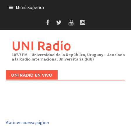
Saltar
Menú Superior
al
contenido
UNI Radio
107.7 FM – Universidad de la República, Uruguay – Asociada
a la Radio Internacional Universitaria (RIU)
UNI RADIO EN VIVO
Abrir en nueva página