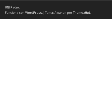
UNI Radio.
Funciona con
WordPress
.
|
Tema: Awaken por
ThemezHut
.