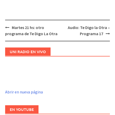
Martes 21 hs: otro
Audio: Te Digo la Otra –
Navegación
programa de Te Digo La Otra
Programa 17
de
entradas
UNI RADIO EN VIVO
Abrir en nueva página
EN YOUTUBE