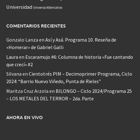
Universidad
Universo Alternativo
COMENTARIOS RECIENTES
Gonzalo Lanza
en
Así y Asá. Programa 10. Reseña de
«Homerar» de Gabriel Galli
Laura
en
Escaramujo #6: Columna de historia «Fue cantando
que crecí» #2
Silvana
en
Cientotrés PIM – Decimoprimer Programa, Ciclo
2024: “Barrio Nuevo Viñedo, Punta de Rieles”
Maritza Cruz Arzola
en
BILONGO – Ciclo 2024/Programa 25
– LOS METALES DEL TERROR – 2da. Parte
AHORA EN VIVO