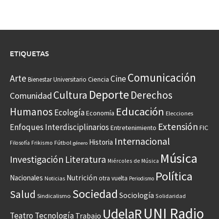
ETIQUETAS
Comunicación
Arte
Cine
Ciencia
Bienestar Universitario
Deporte
Cultura
Derechos
Comunidad
Educación
Humanos
Ecología
Economía
Elecciones
Extensión
Enfoques Interdisciplinarios
Entretenimiento
FIC
Internacional
Historia
Frikismo
Fútbol
Filosofía
género
Música
Investigación
Literatura
Miércoles de Música
Política
Nacionales
Nutrición
otra vuelta
Noticias
Periodismo
Sociedad
Salud
Sociología
Sindicalismo
Solidaridad
UNI Radio
UdelaR
Teatro
Tecnología
Trabajo