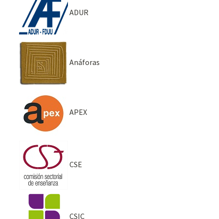
ADUR
Anáforas
APEX
CSE
CSIC