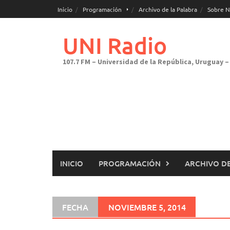
Saltar
Inicio
Programación
Archivo de la Palabra
Sobre N
al
contenido
UNI Radio
107.7 FM – Universidad de la República, Uruguay – 
INICIO
PROGRAMACIÓN
ARCHIVO DE
FECHA
NOVIEMBRE 5, 2014