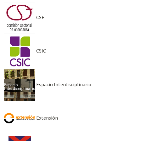
CSE
CSIC
Espacio Interdisciplinario
Extensión