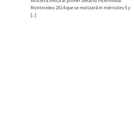
bicicleta invita al primer Desafío Intermodal
Montevideo 2014 que se realizará el miércoles 5 y
[...]