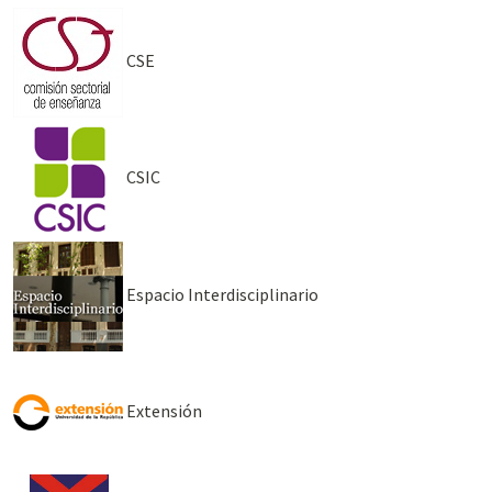
CSE
CSIC
Espacio Interdisciplinario
Extensión