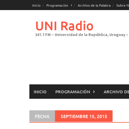
Saltar
Inicio
Programación
Archivo de la Palabra
Sobre N
al
contenido
UNI Radio
107.7 FM – Universidad de la República, Uruguay – 
INICIO
PROGRAMACIÓN
ARCHIVO DE
FECHA
SEPTIEMBRE 15, 2015