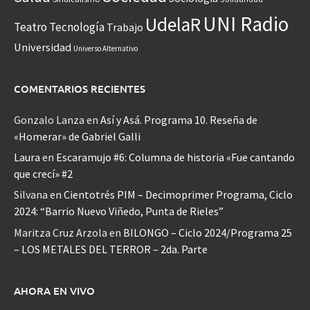
UNI Radio
UdelaR
Teatro
Tecnología
Trabajo
Universidad
Universo Alternativo
COMENTARIOS RECIENTES
Gonzalo Lanza
en
Así y Asá. Programa 10. Reseña de
«Homerar» de Gabriel Galli
Laura
en
Escaramujo #6: Columna de historia «Fue cantando
que crecí» #2
Silvana
en
Cientotrés PIM – Decimoprimer Programa, Ciclo
2024: “Barrio Nuevo Viñedo, Punta de Rieles”
Maritza Cruz Arzola
en
BILONGO – Ciclo 2024/Programa 25
– LOS METALES DEL TERROR – 2da. Parte
AHORA EN VIVO