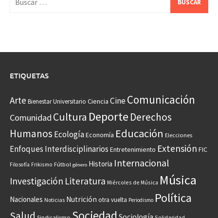
ETIQUETAS
Comunicación
Arte
Cine
Ciencia
Bienestar Universitario
Deporte
Cultura
Derechos
Comunidad
Educación
Humanos
Ecología
Economía
Elecciones
Extensión
Enfoques Interdisciplinarios
Entretenimiento
FIC
Internacional
Historia
Frikismo
Fútbol
Filosofía
género
Música
Investigación
Literatura
Miércoles de Música
Política
Nacionales
Nutrición
otra vuelta
Noticias
Periodismo
Sociedad
Salud
Sociología
Sindicalismo
Solidaridad