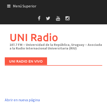
Saltar
Menú Superior
al
contenido
UNI Radio
107.7 FM – Universidad de la República, Uruguay – Asociada
a la Radio Internacional Universitaria (RIU)
UNI RADIO EN VIVO
Abrir en nueva página