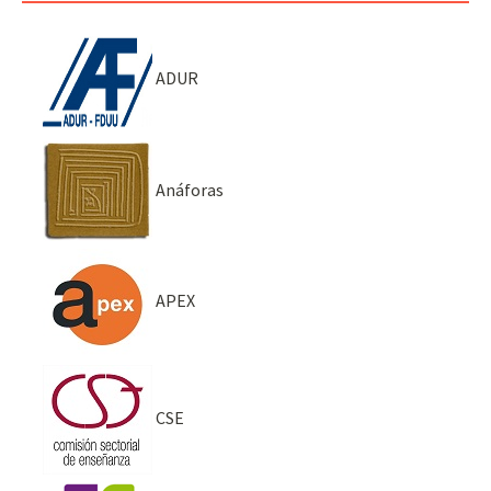
ADUR
Anáforas
APEX
CSE