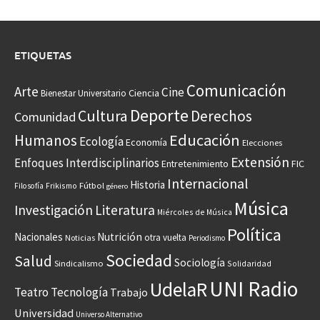
ETIQUETAS
Comunicación
Arte
Cine
Ciencia
Bienestar Universitario
Deporte
Cultura
Derechos
Comunidad
Educación
Humanos
Ecología
Economía
Elecciones
Extensión
Enfoques Interdisciplinarios
Entretenimiento
FIC
Internacional
Historia
Frikismo
Fútbol
Filosofía
género
Música
Investigación
Literatura
Miércoles de Música
Política
Nacionales
Nutrición
otra vuelta
Noticias
Periodismo
Sociedad
Salud
Sociología
Sindicalismo
Solidaridad
UNI Radio
UdelaR
Teatro
Tecnología
Trabajo
Universidad
Universo Alternativo