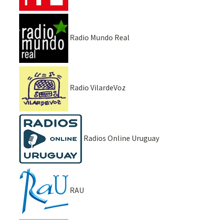
Radio Mundo Real
Radio VilardeVoz
Radios Online Uruguay
RAU