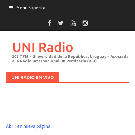
Saltar
Menú Superior
al
contenido
UNI Radio
107.7 FM – Universidad de la República, Uruguay – Asociada
a la Radio Internacional Universitaria (RIU)
UNI RADIO EN VIVO
Abrir en nueva página