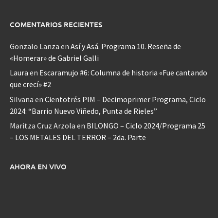
COMENTARIOS RECIENTES
Gonzalo Lanza
en
Así y Asá. Programa 10. Reseña de
«Homerar» de Gabriel Galli
Laura
en
Escaramujo #6: Columna de historia «Fue cantando
que crecí» #2
Silvana
en
Cientotrés PIM – Decimoprimer Programa, Ciclo
2024: “Barrio Nuevo Viñedo, Punta de Rieles”
Maritza Cruz Arzola
en
BILONGO – Ciclo 2024/Programa 25
– LOS METALES DEL TERROR – 2da. Parte
AHORA EN VIVO