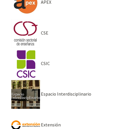
APEX
CSE
CSIC
Espacio Interdisciplinario
Extensión