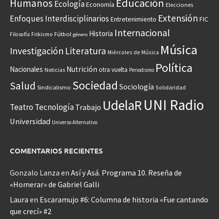
Educación
Humanos
Ecología
Economía
Elecciones
Extensión
Enfoques Interdisciplinarios
Entretenimiento
FIC
Internacional
Historia
Frikismo
Fútbol
Filosofía
género
Música
Investigación
Literatura
Miércoles de Música
Política
Nacionales
Nutrición
otra vuelta
Noticias
Periodismo
Sociedad
Salud
Sociología
Sindicalismo
Solidaridad
UNI Radio
UdelaR
Teatro
Tecnología
Trabajo
Universidad
Universo Alternativo
COMENTARIOS RECIENTES
Gonzalo Lanza
en
Así y Asá. Programa 10. Reseña de
«Homerar» de Gabriel Galli
Laura
en
Escaramujo #6: Columna de historia «Fue cantando
que crecí» #2