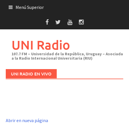
Saltar
Menú Superior
al
contenido
UNI Radio
107.7 FM – Universidad de la República, Uruguay – Asociada
a la Radio Internacional Universitaria (RIU)
UNI RADIO EN VIVO
Abrir en nueva página