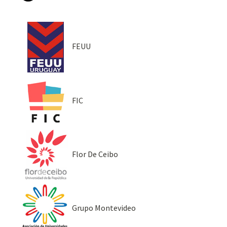
FEUU
FIC
Flor De Ceibo
Grupo Montevideo