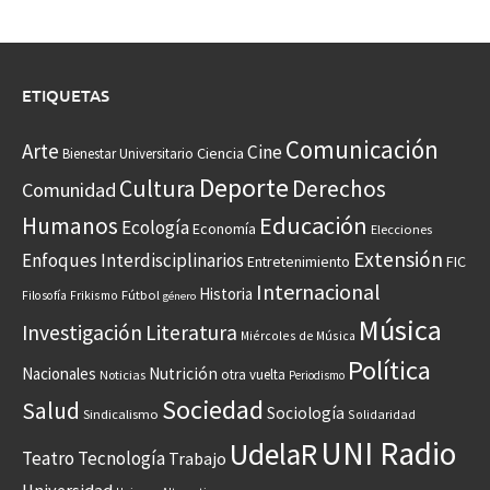
ETIQUETAS
Comunicación
Arte
Cine
Ciencia
Bienestar Universitario
Deporte
Cultura
Derechos
Comunidad
Educación
Humanos
Ecología
Economía
Elecciones
Extensión
Enfoques Interdisciplinarios
Entretenimiento
FIC
Internacional
Historia
Frikismo
Fútbol
Filosofía
género
Música
Investigación
Literatura
Miércoles de Música
Política
Nacionales
Nutrición
otra vuelta
Noticias
Periodismo
Sociedad
Salud
Sociología
Sindicalismo
Solidaridad
UNI Radio
UdelaR
Teatro
Tecnología
Trabajo
Universidad