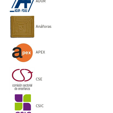
ADUR
Anáforas
APEX
CSE
CSIC