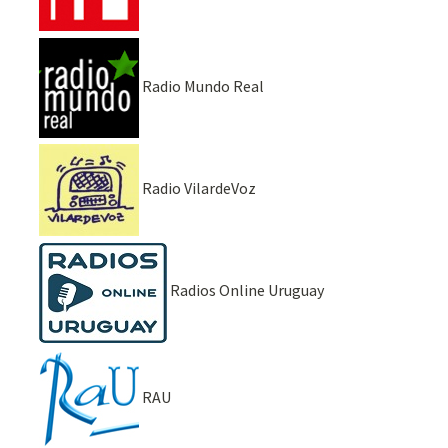
Radio Mundo Real
Radio VilardeVoz
Radios Online Uruguay
RAU