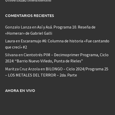
Universo Alternativo
COMENTARIOS RECIENTES
Gonzalo Lanza
en
Así y Asá. Programa 10. Reseña de
«Homerar» de Gabriel Galli
Laura
en
Escaramujo #6: Columna de historia «Fue cantando
que crecí» #2
Silvana
en
Cientotrés PIM – Decimoprimer Programa, Ciclo
2024: “Barrio Nuevo Viñedo, Punta de Rieles”
Maritza Cruz Arzola
en
BILONGO – Ciclo 2024/Programa 25
– LOS METALES DEL TERROR – 2da. Parte
AHORA EN VIVO