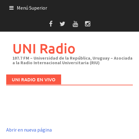
Saltar
Menú Superior
al
contenido
UNI Radio
107.7 FM – Universidad de la República, Uruguay – Asociada
a la Radio Internacional Universitaria (RIU)
UNI RADIO EN VIVO
Abrir en nueva página