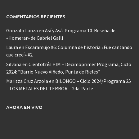
COMENTARIOS RECIENTES
Gonzalo Lanza
en
Así y Asá. Programa 10. Reseña de
«Homerar» de Gabriel Galli
Laura
en
Escaramujo #6: Columna de historia «Fue cantando
que crecí» #2
Silvana
en
Cientotrés PIM – Decimoprimer Programa, Ciclo
2024: “Barrio Nuevo Viñedo, Punta de Rieles”
Maritza Cruz Arzola
en
BILONGO – Ciclo 2024/Programa 25
– LOS METALES DEL TERROR – 2da. Parte
AHORA EN VIVO