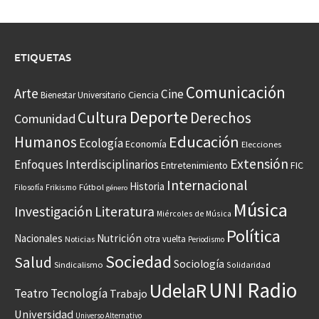
ETIQUETAS
Comunicación
Arte
Cine
Ciencia
Bienestar Universitario
Deporte
Cultura
Derechos
Comunidad
Educación
Humanos
Ecología
Economía
Elecciones
Extensión
Enfoques Interdisciplinarios
Entretenimiento
FIC
Internacional
Historia
Frikismo
Fútbol
Filosofía
género
Música
Investigación
Literatura
Miércoles de Música
Política
Nacionales
Nutrición
otra vuelta
Noticias
Periodismo
Sociedad
Salud
Sociología
Sindicalismo
Solidaridad
UNI Radio
UdelaR
Teatro
Tecnología
Trabajo
Universidad
Universo Alternativo