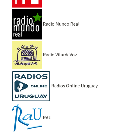
Radio Mundo Real
Radio VilardeVoz
Radios Online Uruguay
RAU