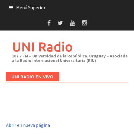
Saltar
Menú Superior
al
contenido
UNI Radio
107.7 FM – Universidad de la República, Uruguay – Asociada
a la Radio Internacional Universitaria (RIU)
UNI RADIO EN VIVO
Abrir en nueva página