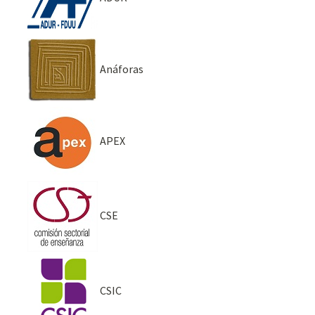
Anáforas
APEX
CSE
CSIC