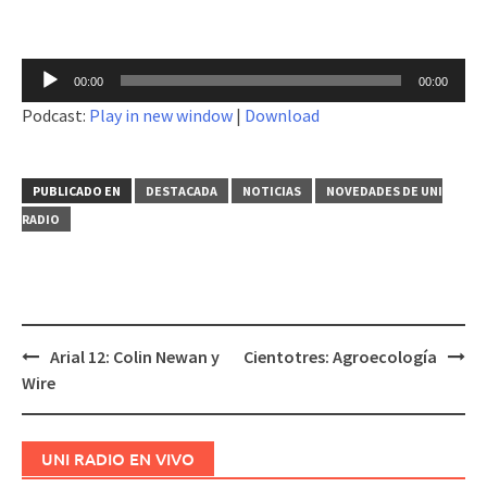
Reproductor
00:00
00:00
de
Podcast:
Play in new window
|
Download
audio
PUBLICADO EN
DESTACADA
NOTICIAS
NOVEDADES DE UNI
RADIO
Arial 12: Colin Newan y
Cientotres: Agroecología
Navegación
Wire
de
entradas
UNI RADIO EN VIVO