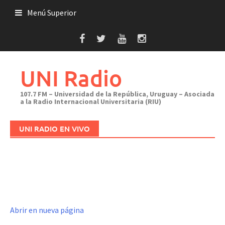
Saltar
Menú Superior
al
contenido
UNI Radio
107.7 FM – Universidad de la República, Uruguay – Asociada
a la Radio Internacional Universitaria (RIU)
UNI RADIO EN VIVO
Abrir en nueva página