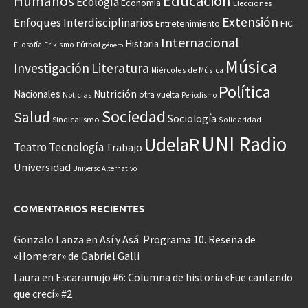
Educación
Humanos
Ecología
Economía
Elecciones
Extensión
Enfoques Interdisciplinarios
Entretenimiento
FIC
Internacional
Historia
Frikismo
Fútbol
Filosofía
género
Música
Investigación
Literatura
Miércoles de Música
Política
Nacionales
Nutrición
otra vuelta
Noticias
Periodismo
Sociedad
Salud
Sociología
Sindicalismo
Solidaridad
UNI Radio
UdelaR
Teatro
Tecnología
Trabajo
Universidad
Universo Alternativo
COMENTARIOS RECIENTES
Gonzalo Lanza
en
Así y Asá. Programa 10. Reseña de
«Homerar» de Gabriel Galli
Laura
en
Escaramujo #6: Columna de historia «Fue cantando
que crecí» #2