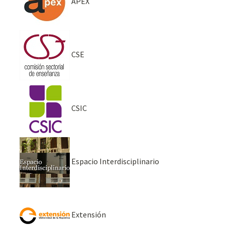
APEX
CSE
CSIC
Espacio Interdisciplinario
Extensión