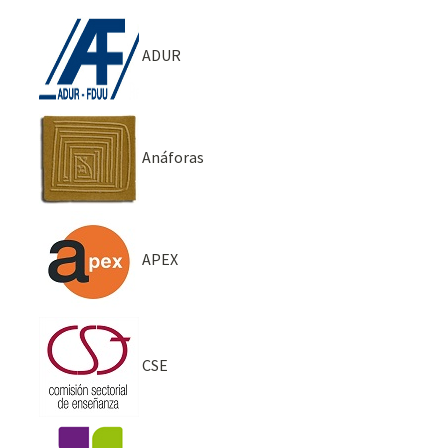
ADUR
Anáforas
APEX
CSE