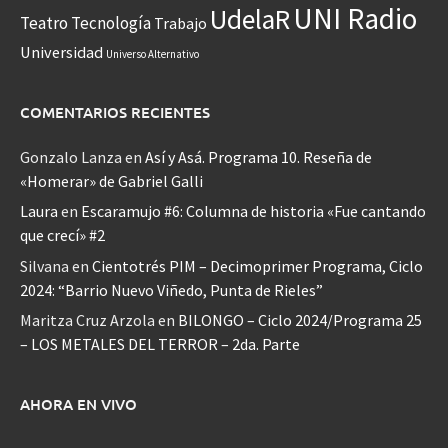
UNI Radio
UdelaR
Teatro
Tecnología
Trabajo
Universidad
Universo Alternativo
COMENTARIOS RECIENTES
Gonzalo Lanza
en
Así y Asá. Programa 10. Reseña de
«Homerar» de Gabriel Galli
Laura
en
Escaramujo #6: Columna de historia «Fue cantando
que crecí» #2
Silvana
en
Cientotrés PIM – Decimoprimer Programa, Ciclo
2024: “Barrio Nuevo Viñedo, Punta de Rieles”
Maritza Cruz Arzola
en
BILONGO – Ciclo 2024/Programa 25
– LOS METALES DEL TERROR – 2da. Parte
AHORA EN VIVO