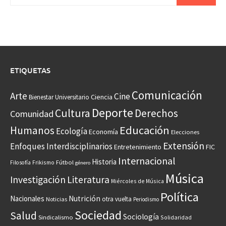
ETIQUETAS
Comunicación
Arte
Cine
Ciencia
Bienestar Universitario
Deporte
Cultura
Derechos
Comunidad
Educación
Humanos
Ecología
Economía
Elecciones
Extensión
Enfoques Interdisciplinarios
Entretenimiento
FIC
Internacional
Historia
Frikismo
Fútbol
Filosofía
género
Música
Investigación
Literatura
Miércoles de Música
Política
Nacionales
Nutrición
otra vuelta
Noticias
Periodismo
Sociedad
Salud
Sociología
Sindicalismo
Solidaridad