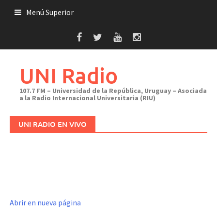
Saltar
Menú Superior
al
contenido
UNI Radio
107.7 FM – Universidad de la República, Uruguay – Asociada
a la Radio Internacional Universitaria (RIU)
UNI RADIO EN VIVO
Abrir en nueva página