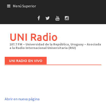
Saltar
Menú Superior
al
contenido
UNI Radio
107.7 FM – Universidad de la República, Uruguay – Asociada
a la Radio Internacional Universitaria (RIU)
UNI RADIO EN VIVO
Abrir en nueva página