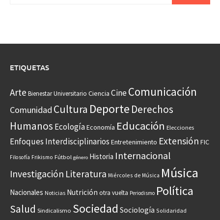
ETIQUETAS
Comunicación
Arte
Cine
Ciencia
Bienestar Universitario
Deporte
Cultura
Derechos
Comunidad
Educación
Humanos
Ecología
Economía
Elecciones
Extensión
Enfoques Interdisciplinarios
Entretenimiento
FIC
Internacional
Historia
Frikismo
Fútbol
Filosofía
género
Música
Investigación
Literatura
Miércoles de Música
Política
Nacionales
Nutrición
otra vuelta
Noticias
Periodismo
Sociedad
Salud
Sociología
Sindicalismo
Solidaridad