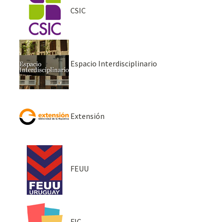
CSIC
Espacio Interdisciplinario
Extensión
FEUU
FIC