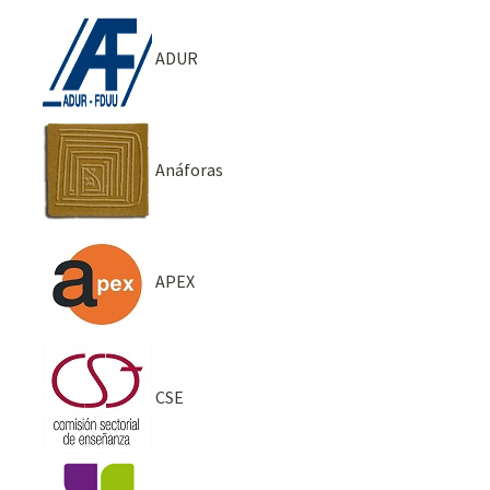
ADUR
Anáforas
APEX
CSE