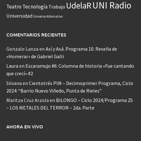
UNI Radio
UdelaR
Teatro
Tecnología
Trabajo
Universidad
Universo Alternativo
COMENTARIOS RECIENTES
Gonzalo Lanza
en
Así y Asá. Programa 10. Reseña de
«Homerar» de Gabriel Galli
Laura
en
Escaramujo #6: Columna de historia «Fue cantando
que crecí» #2
Silvana
en
Cientotrés PIM – Decimoprimer Programa, Ciclo
2024: “Barrio Nuevo Viñedo, Punta de Rieles”
Maritza Cruz Arzola
en
BILONGO – Ciclo 2024/Programa 25
– LOS METALES DEL TERROR – 2da. Parte
AHORA EN VIVO