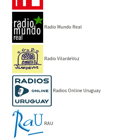
Radio Mundo Real
Radio VilardeVoz
Radios Online Uruguay
RAU