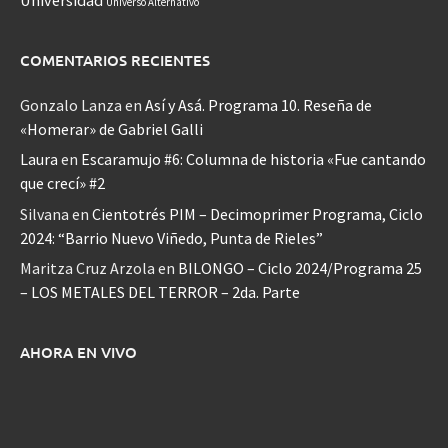
Universo Alternativo
COMENTARIOS RECIENTES
Gonzalo Lanza
en
Así y Asá. Programa 10. Reseña de
«Homerar» de Gabriel Galli
Laura
en
Escaramujo #6: Columna de historia «Fue cantando
que crecí» #2
Silvana
en
Cientotrés PIM – Decimoprimer Programa, Ciclo
2024: “Barrio Nuevo Viñedo, Punta de Rieles”
Maritza Cruz Arzola
en
BILONGO – Ciclo 2024/Programa 25
– LOS METALES DEL TERROR – 2da. Parte
AHORA EN VIVO