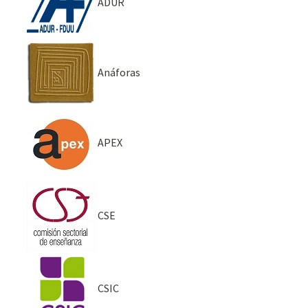
ADUR
Anáforas
APEX
CSE
CSIC