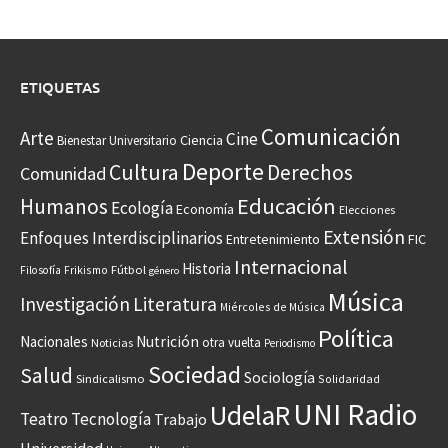
ETIQUETAS
Comunicación
Arte
Cine
Ciencia
Bienestar Universitario
Deporte
Cultura
Derechos
Comunidad
Educación
Humanos
Ecología
Economía
Elecciones
Extensión
Enfoques Interdisciplinarios
Entretenimiento
FIC
Internacional
Historia
Frikismo
Fútbol
Filosofía
género
Música
Investigación
Literatura
Miércoles de Música
Política
Nacionales
Nutrición
otra vuelta
Noticias
Periodismo
Sociedad
Salud
Sociología
Sindicalismo
Solidaridad
UNI Radio
UdelaR
Teatro
Tecnología
Trabajo
Universidad