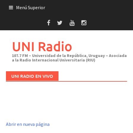
Saltar
Menú Superior
al
contenido
UNI Radio
107.7 FM – Universidad de la República, Uruguay – Asociada
a la Radio Internacional Universitaria (RIU)
UNI RADIO EN VIVO
Abrir en nueva página