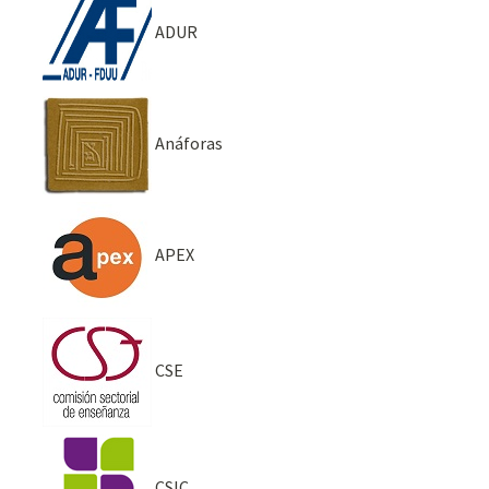
ADUR
Anáforas
APEX
CSE
CSIC