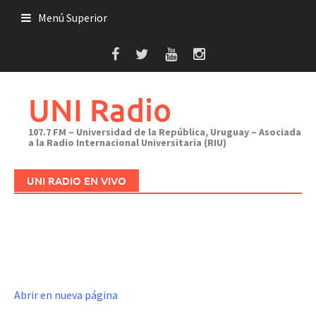
Saltar
Menú Superior
al
contenido
UNI Radio
107.7 FM – Universidad de la República, Uruguay – Asociada
a la Radio Internacional Universitaria (RIU)
UNI RADIO EN VIVO
Abrir en nueva página