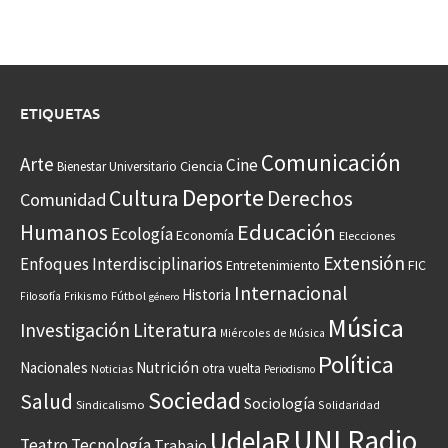
ETIQUETAS
Comunicación
Arte
Cine
Ciencia
Bienestar Universitario
Deporte
Cultura
Derechos
Comunidad
Educación
Humanos
Ecología
Economía
Elecciones
Extensión
Enfoques Interdisciplinarios
Entretenimiento
FIC
Internacional
Historia
Frikismo
Fútbol
Filosofía
género
Música
Investigación
Literatura
Miércoles de Música
Política
Nacionales
Nutrición
otra vuelta
Noticias
Periodismo
Sociedad
Salud
Sociología
Sindicalismo
Solidaridad
UNI Radio
UdelaR
Teatro
Tecnología
Trabajo