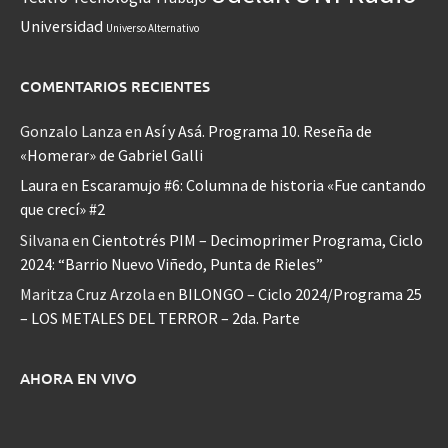
Universidad
Universo Alternativo
COMENTARIOS RECIENTES
Gonzalo Lanza
en
Así y Asá. Programa 10. Reseña de
«Homerar» de Gabriel Galli
Laura
en
Escaramujo #6: Columna de historia «Fue cantando
que crecí» #2
Silvana
en
Cientotrés PIM – Decimoprimer Programa, Ciclo
2024: “Barrio Nuevo Viñedo, Punta de Rieles”
Maritza Cruz Arzola
en
BILONGO – Ciclo 2024/Programa 25
– LOS METALES DEL TERROR – 2da. Parte
AHORA EN VIVO