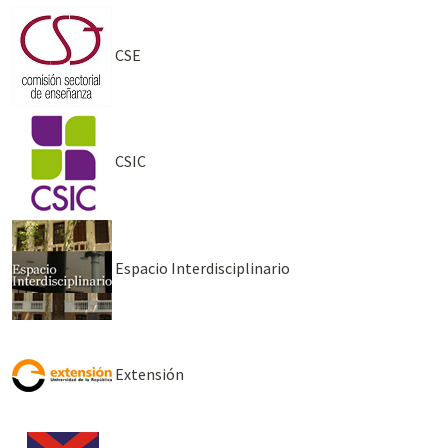
CSE
CSIC
Espacio Interdisciplinario
Extensión