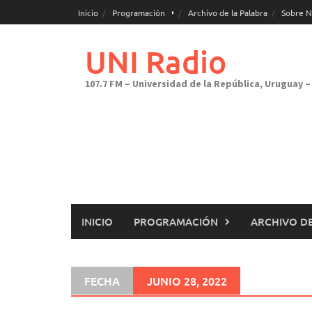
Saltar
Inicio
Programación
Archivo de la Palabra
Sobre N
al
contenido
UNI Radio
107.7 FM – Universidad de la República, Uruguay – 
INICIO
PROGRAMACIÓN
ARCHIVO DE
FECHA
JUNIO 28, 2022