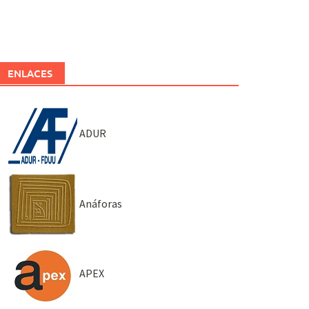
ENLACES
ADUR
Anáforas
APEX