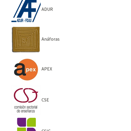
ADUR
Anáforas
APEX
CSE
CSIC