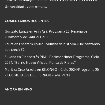
Universidad
Universo Alternativo
COMENTARIOS RECIENTES
Gonzalo Lanza
en
Así y Asá. Programa 10. Reseña de
«Homerar» de Gabriel Galli
Laura
en
Escaramujo #6: Columna de historia «Fue cantando
que crecí» #2
Silvana
en
Cientotrés PIM – Decimoprimer Programa, Ciclo
2024: “Barrio Nuevo Viñedo, Punta de Rieles”
Maritza Cruz Arzola
en
BILONGO – Ciclo 2024/Programa 25
– LOS METALES DEL TERROR – 2da. Parte
AHORA EN VIVO