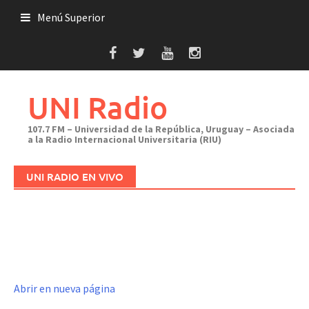
Saltar
Menú Superior
al
contenido
UNI Radio
107.7 FM – Universidad de la República, Uruguay – Asociada
a la Radio Internacional Universitaria (RIU)
UNI RADIO EN VIVO
Abrir en nueva página