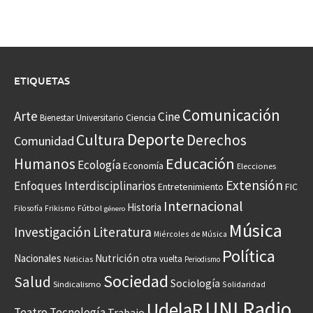
ETIQUETAS
Comunicación
Arte
Cine
Ciencia
Bienestar Universitario
Deporte
Cultura
Derechos
Comunidad
Educación
Humanos
Ecología
Economía
Elecciones
Extensión
Enfoques Interdisciplinarios
Entretenimiento
FIC
Internacional
Historia
Frikismo
Fútbol
Filosofía
género
Música
Investigación
Literatura
Miércoles de Música
Política
Nacionales
Nutrición
otra vuelta
Noticias
Periodismo
Sociedad
Salud
Sociología
Sindicalismo
Solidaridad
UNI Radio
UdelaR
Teatro
Tecnología
Trabajo