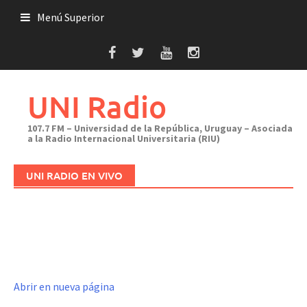
Saltar
Menú Superior
al
contenido
UNI Radio
107.7 FM – Universidad de la República, Uruguay – Asociada
a la Radio Internacional Universitaria (RIU)
UNI RADIO EN VIVO
Abrir en nueva página