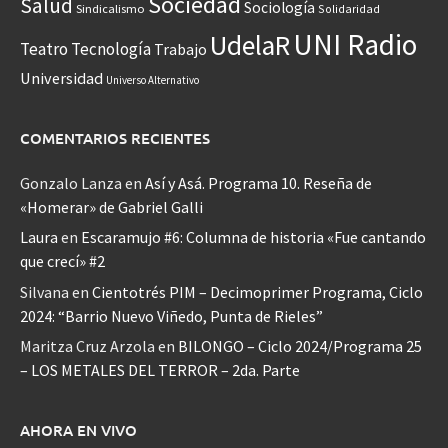
Sociedad
Salud
Sociología
Sindicalismo
Solidaridad
UNI Radio
UdelaR
Teatro
Tecnología
Trabajo
Universidad
Universo Alternativo
COMENTARIOS RECIENTES
Gonzalo Lanza
en
Así y Asá. Programa 10. Reseña de
«Homerar» de Gabriel Galli
Laura
en
Escaramujo #6: Columna de historia «Fue cantando
que crecí» #2
Silvana
en
Cientotrés PIM – Decimoprimer Programa, Ciclo
2024: “Barrio Nuevo Viñedo, Punta de Rieles”
Maritza Cruz Arzola
en
BILONGO – Ciclo 2024/Programa 25
– LOS METALES DEL TERROR – 2da. Parte
AHORA EN VIVO