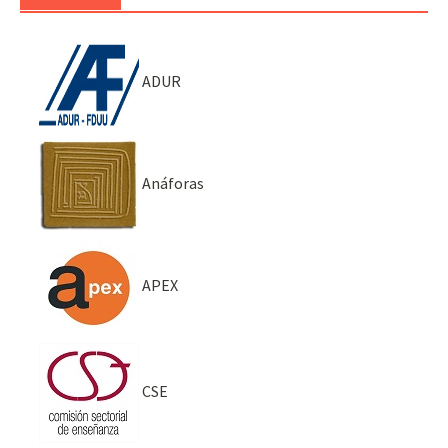
ADUR
Anáforas
APEX
CSE