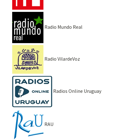
Radio Mundo Real
Radio VilardeVoz
Radios Online Uruguay
RAU