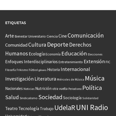
ETIQUETAS
Comunicación
Arte
Cine
Ciencia
Bienestar Universitario
Deporte
Cultura
Derechos
Comunidad
Educación
Humanos
Ecología
Economía
Elecciones
Extensión
Enfoques Interdisciplinarios
Entretenimiento
FIC
Internacional
Historia
Frikismo
Fútbol
Filosofía
género
Música
Investigación
Literatura
Miércoles de Música
Política
Nacionales
Nutrición
otra vuelta
Noticias
Periodismo
Sociedad
Salud
Sociología
Sindicalismo
Solidaridad
UNI Radio
UdelaR
Teatro
Tecnología
Trabajo
Universidad