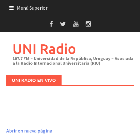
Saltar
Menú Superior
al
contenido
UNI Radio
107.7 FM – Universidad de la República, Uruguay – Asociada
a la Radio Internacional Universitaria (RIU)
UNI RADIO EN VIVO
Abrir en nueva página