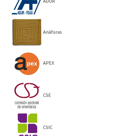
ADUR
Anáforas
APEX
CSE
CSIC