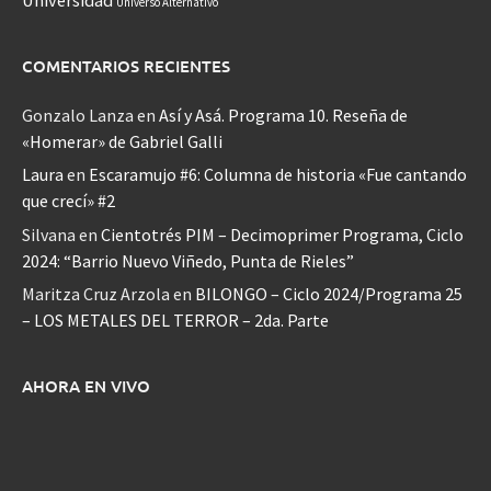
Universo Alternativo
COMENTARIOS RECIENTES
Gonzalo Lanza
en
Así y Asá. Programa 10. Reseña de
«Homerar» de Gabriel Galli
Laura
en
Escaramujo #6: Columna de historia «Fue cantando
que crecí» #2
Silvana
en
Cientotrés PIM – Decimoprimer Programa, Ciclo
2024: “Barrio Nuevo Viñedo, Punta de Rieles”
Maritza Cruz Arzola
en
BILONGO – Ciclo 2024/Programa 25
– LOS METALES DEL TERROR – 2da. Parte
AHORA EN VIVO