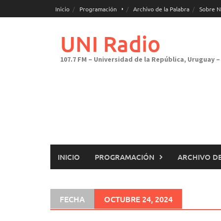
Saltar
Inicio
Programación
Archivo de la Palabra
Sobre N
al
contenido
UNI Radio
107.7 FM – Universidad de la República, Uruguay – 
INICIO
PROGRAMACIÓN
ARCHIVO DE
FECHA
OCTUBRE 24, 2024