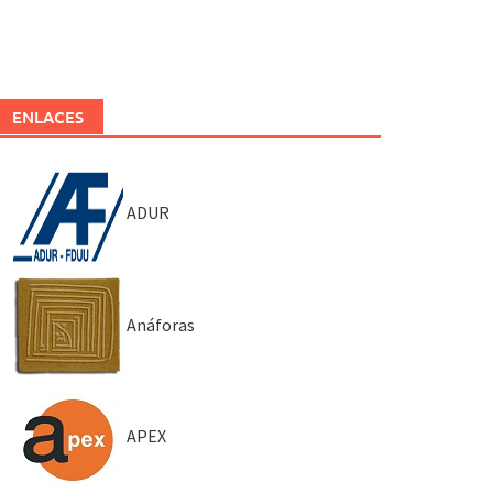
ENLACES
ADUR
Anáforas
APEX