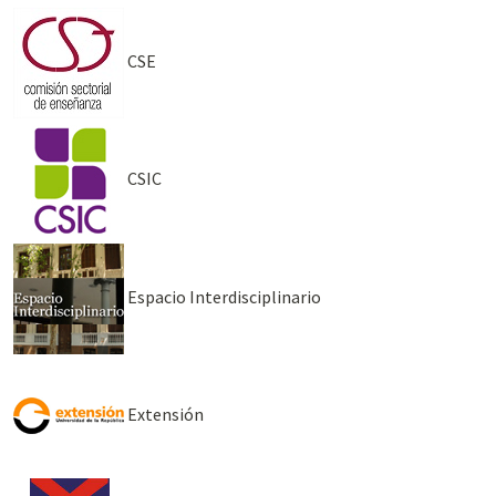
CSE
CSIC
Espacio Interdisciplinario
Extensión