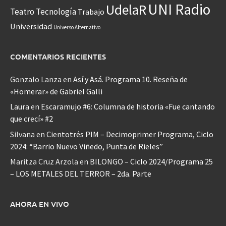
UNI Radio
UdelaR
Teatro
Tecnología
Trabajo
Universidad
Universo Alternativo
COMENTARIOS RECIENTES
Gonzalo Lanza
en
Así y Asá. Programa 10. Reseña de
«Homerar» de Gabriel Galli
Laura
en
Escaramujo #6: Columna de historia «Fue cantando
que crecí» #2
Silvana
en
Cientotrés PIM – Decimoprimer Programa, Ciclo
2024: “Barrio Nuevo Viñedo, Punta de Rieles”
Maritza Cruz Arzola
en
BILONGO – Ciclo 2024/Programa 25
– LOS METALES DEL TERROR – 2da. Parte
AHORA EN VIVO