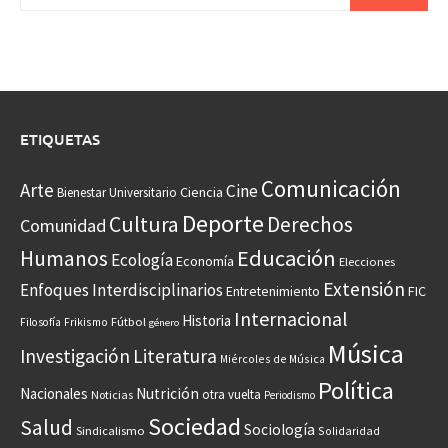
ETIQUETAS
Comunicación
Arte
Cine
Ciencia
Bienestar Universitario
Deporte
Cultura
Derechos
Comunidad
Educación
Humanos
Ecología
Economía
Elecciones
Extensión
Enfoques Interdisciplinarios
Entretenimiento
FIC
Internacional
Historia
Frikismo
Fútbol
Filosofía
género
Música
Investigación
Literatura
Miércoles de Música
Política
Nacionales
Nutrición
otra vuelta
Noticias
Periodismo
Sociedad
Salud
Sociología
Sindicalismo
Solidaridad