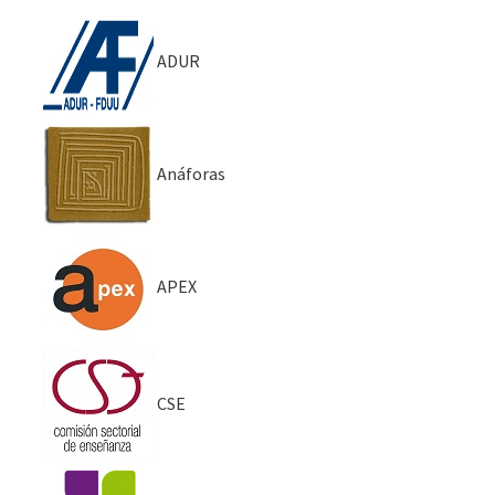
ADUR
Anáforas
APEX
CSE