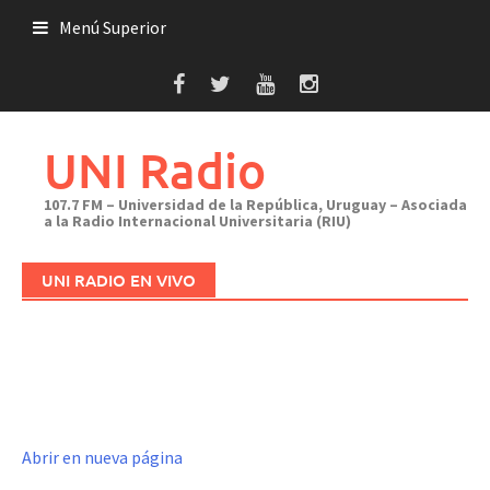
Saltar
Menú Superior
al
contenido
UNI Radio
107.7 FM – Universidad de la República, Uruguay – Asociada
a la Radio Internacional Universitaria (RIU)
UNI RADIO EN VIVO
Abrir en nueva página