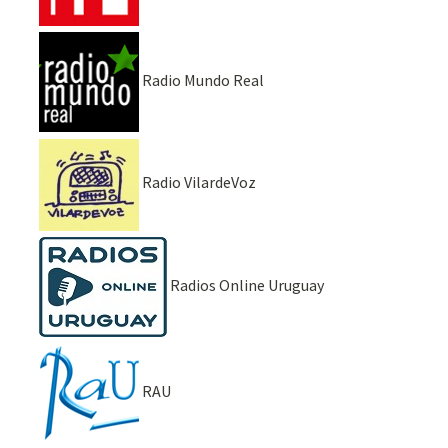
Radio Mundo Real
Radio VilardeVoz
Radios Online Uruguay
RAU