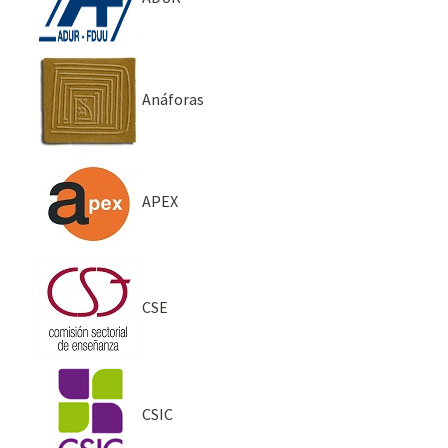
Anáforas
APEX
CSE
CSIC