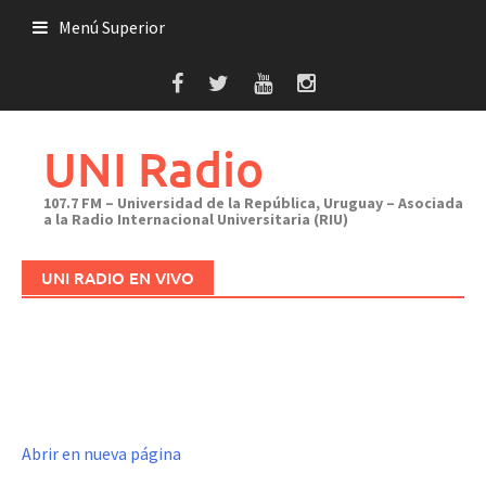
Saltar
Menú Superior
al
contenido
UNI Radio
107.7 FM – Universidad de la República, Uruguay – Asociada
a la Radio Internacional Universitaria (RIU)
UNI RADIO EN VIVO
Abrir en nueva página