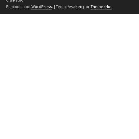
UNI Radio.
Funciona con
WordPress
.
|
Tema: Awaken por
ThemezHut
.