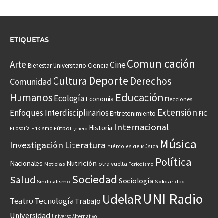
ETIQUETAS
Comunicación
Arte
Cine
Ciencia
Bienestar Universitario
Deporte
Cultura
Derechos
Comunidad
Educación
Humanos
Ecología
Economía
Elecciones
Extensión
Enfoques Interdisciplinarios
Entretenimiento
FIC
Internacional
Historia
Frikismo
Fútbol
Filosofía
género
Música
Investigación
Literatura
Miércoles de Música
Política
Nacionales
Nutrición
otra vuelta
Noticias
Periodismo
Sociedad
Salud
Sociología
Sindicalismo
Solidaridad
UNI Radio
UdelaR
Teatro
Tecnología
Trabajo
Universidad
Universo Alternativo