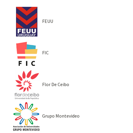
FEUU
FIC
Flor De Ceibo
Grupo Montevideo