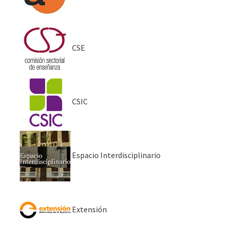
CSE
CSIC
Espacio Interdisciplinario
Extensión