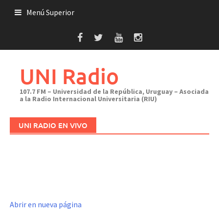
Saltar
Menú Superior
al
contenido
UNI Radio
107.7 FM – Universidad de la República, Uruguay – Asociada
a la Radio Internacional Universitaria (RIU)
UNI RADIO EN VIVO
Abrir en nueva página