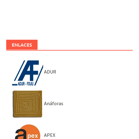
ENLACES
ADUR
Anáforas
APEX