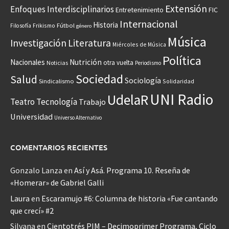
Extensión
Enfoques Interdisciplinarios
Entretenimiento
FIC
Internacional
Historia
Frikismo
Fútbol
Filosofía
género
Música
Investigación
Literatura
Miércoles de Música
Política
Nacionales
Nutrición
otra vuelta
Noticias
Periodismo
Sociedad
Salud
Sociología
Sindicalismo
Solidaridad
UNI Radio
UdelaR
Teatro
Tecnología
Trabajo
Universidad
Universo Alternativo
COMENTARIOS RECIENTES
Gonzalo Lanza
en
Así y Asá. Programa 10. Reseña de
«Homerar» de Gabriel Galli
Laura
en
Escaramujo #6: Columna de historia «Fue cantando
que crecí» #2
Silvana
en
Cientotrés PIM – Decimoprimer Programa, Ciclo