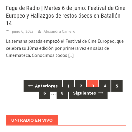
Fuga de Radio | Martes 6 de junio: Festival de Cine
Europeo y Hallazgos de restos óseos en Batallón
14
junio 6, 2023
Alexandra Carrero
La semana pasada empezó el Festival de Cine Europeo, que
celebra su 10ma edición por primera vez en salas de
Cinemateca. Conocimos todos
[...]
Anteriores
1
2
3
4
5
Ir
6
…
8
Siguientes
a
las
entradas
UNI RADIO EN VIVO