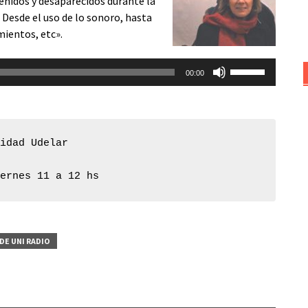
tenidos y desaparecidos durante la
aumentar
 Desde el uso de lo sonoro, hasta
o
mientos, etc».
disminuir
el
Utiliza
volumen.
00:00
las
teclas
de
flecha
idad Udelar

arriba/abajo
para
iernes 11 a 12 hs
aumentar
o
disminuir
el
DE UNI RADIO
volumen.