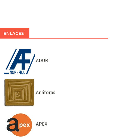
ENLACES
ADUR
Anáforas
APEX