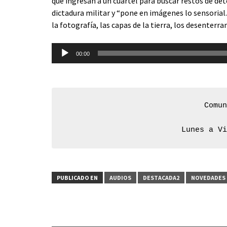
que ingresan a un cuartel para buscar restos de de
dictadura militar y “pone en imágenes lo sensorial.
la fotografía, las capas de la tierra, los desenterra
Reproductor
00:00
de
audio
Comun
Lunes a V
PUBLICADO EN
AUDIOS
DESTACADA2
NOVEDADES 