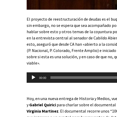
El proyecto de reestructuración de deudas es el buq
sin embargo, no se espera que sea acompañado por e
hablar sobre esto y otros temas de la coyuntura po
en la entrevista central al senador de Cabildo Abie
esto, aseguró que desde CA han «abierto a la consid
(P. Nacional, P. Colorado, Frente Amplio) e iniciad
sobre si esta es una solución, y en caso de que no, 
viable».
Reproductor
00:00
de
audio
Hoy, en una nueva entrega de Historia y Medios, vu
y
Gabriel Quirici
para charlar sobre el documental 
Virginia Martinez
. El documental recorre unos “10