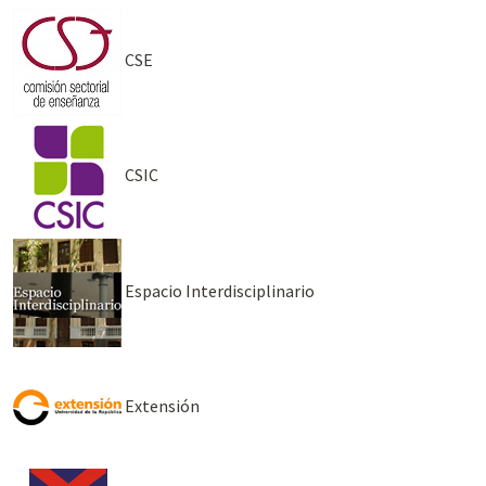
CSE
CSIC
Espacio Interdisciplinario
Extensión