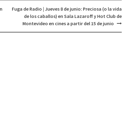
ón
Fuga de Radio | Jueves 8 de junio: Preciosa (o la vida
de los caballos) en Sala Lazaroff y Hot Club de
Montevideo en cines a partir del 15 de junio