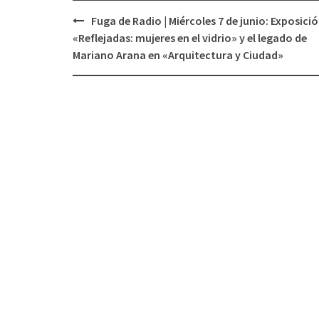
Fuga de Radio | Miércoles 7 de junio: Exposici
Navegación
«Reflejadas: mujeres en el vidrio» y el legado de
de
Mariano Arana en «Arquitectura y Ciudad»
entradas