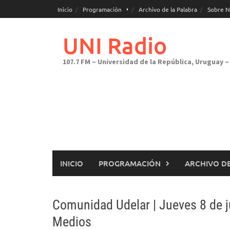
Saltar
Inicio
Programación
Archivo de la Palabra
Sobre N
al
contenido
UNI Radio
107.7 FM – Universidad de la República, Uruguay – 
INICIO
PROGRAMACIÓN
ARCHIVO DE
Comunidad Udelar | Jueves 8 de j
Medios