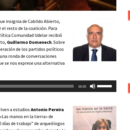
ue insignia de Cabildo Abierto,
l resto de la coalición. Para
lítica Comunidad Udelar recibió
rto,
Guillermo Domenech
. Sobre
eración de los partidos políticos
o una ronda de conversaciones
que se nos exprese una alternativa
Utiliza
00:00
las
teclas
de
elven a estudios
Antonio Pereira
flecha
«Las manos en la tierra» de
arriba/abajo
0 días de trabajo” de arqueólogos
para