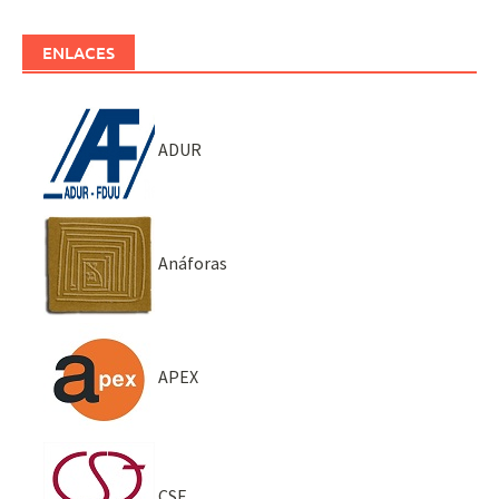
ENLACES
ADUR
Anáforas
APEX
CSE