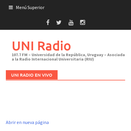
Saltar
Menú Superior
al
contenido
UNI Radio
107.7 FM – Universidad de la República, Uruguay – Asociada
a la Radio Internacional Universitaria (RIU)
UNI RADIO EN VIVO
Abrir en nueva página