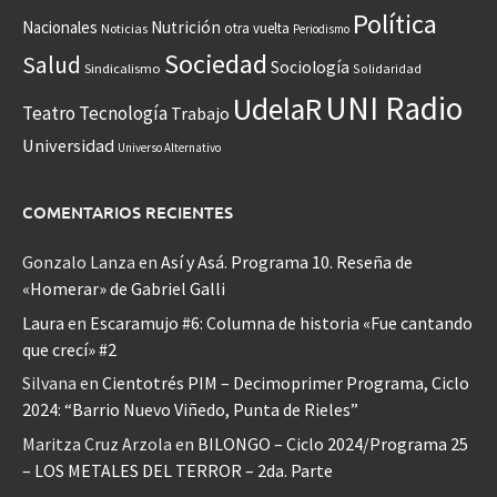
Política
Nacionales
Nutrición
otra vuelta
Noticias
Periodismo
Sociedad
Salud
Sociología
Sindicalismo
Solidaridad
UNI Radio
UdelaR
Teatro
Tecnología
Trabajo
Universidad
Universo Alternativo
COMENTARIOS RECIENTES
Gonzalo Lanza
en
Así y Asá. Programa 10. Reseña de
«Homerar» de Gabriel Galli
Laura
en
Escaramujo #6: Columna de historia «Fue cantando
que crecí» #2
Silvana
en
Cientotrés PIM – Decimoprimer Programa, Ciclo
2024: “Barrio Nuevo Viñedo, Punta de Rieles”
Maritza Cruz Arzola
en
BILONGO – Ciclo 2024/Programa 25
– LOS METALES DEL TERROR – 2da. Parte