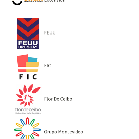
FEUU
FIC
Flor De Ceibo
Grupo Montevideo