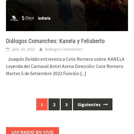
Diálogos Comanches: Kanela y Felisberto
julio 20, 2023
Diálogos Comanches
Joaquín Doldán entrevista a Cote Romero sobre: KANELA
Leyenda del Carnaval Antel Arena Dirección: Cote Romero
Martes 5 de Setiembre 2023 Función
[...]
1
2
3
Siguientes
Ir
a
las
entradas
UNI RADIO EN VIVO