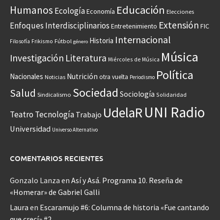
Educación
Humanos
Ecología
Economía
Elecciones
Extensión
Enfoques Interdisciplinarios
Entretenimiento
FIC
Internacional
Historia
Frikismo
Fútbol
Filosofía
género
Música
Investigación
Literatura
Miércoles de Música
Política
Nacionales
Nutrición
otra vuelta
Noticias
Periodismo
Sociedad
Salud
Sociología
Sindicalismo
Solidaridad
UNI Radio
UdelaR
Teatro
Tecnología
Trabajo
Universidad
Universo Alternativo
COMENTARIOS RECIENTES
Gonzalo Lanza
en
Así y Asá. Programa 10. Reseña de
«Homerar» de Gabriel Galli
Laura
en
Escaramujo #6: Columna de historia «Fue cantando
que crecí» #2