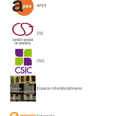
APEX
CSE
CSIC
Espacio Interdisciplinario
Extensión