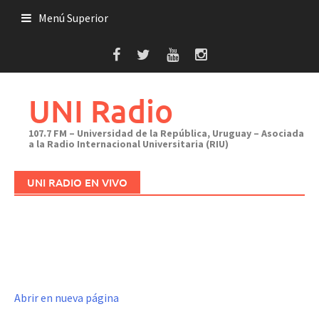
Saltar
Menú Superior
al
contenido
UNI Radio
107.7 FM – Universidad de la República, Uruguay – Asociada
a la Radio Internacional Universitaria (RIU)
UNI RADIO EN VIVO
Abrir en nueva página