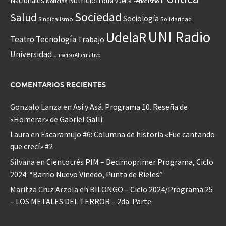
Nacionales
Nutrición
otra vuelta
Noticias
Periodismo
Sociedad
Salud
Sociología
Sindicalismo
Solidaridad
UNI Radio
UdelaR
Teatro
Tecnología
Trabajo
Universidad
Universo Alternativo
COMENTARIOS RECIENTES
Gonzalo Lanza
en
Así y Asá. Programa 10. Reseña de
«Homerar» de Gabriel Galli
Laura
en
Escaramujo #6: Columna de historia «Fue cantando
que crecí» #2
Silvana
en
Cientotrés PIM – Decimoprimer Programa, Ciclo
2024: “Barrio Nuevo Viñedo, Punta de Rieles”
Maritza Cruz Arzola
en
BILONGO – Ciclo 2024/Programa 25
– LOS METALES DEL TERROR – 2da. Parte