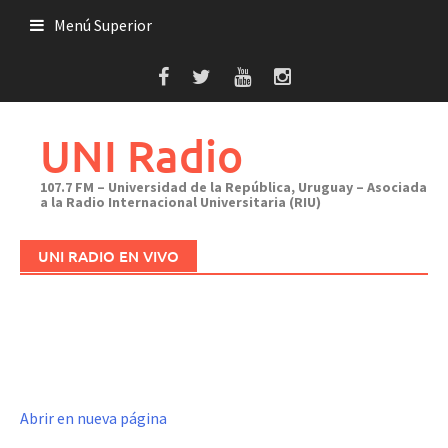
Saltar
Menú Superior
al
contenido
UNI Radio
107.7 FM – Universidad de la República, Uruguay – Asociada
a la Radio Internacional Universitaria (RIU)
UNI RADIO EN VIVO
Abrir en nueva página