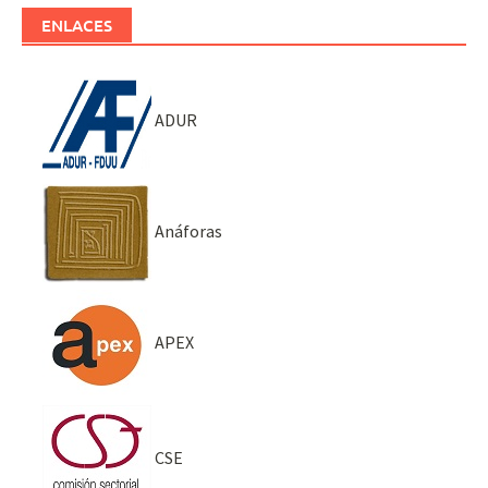
ENLACES
ADUR
Anáforas
APEX
CSE