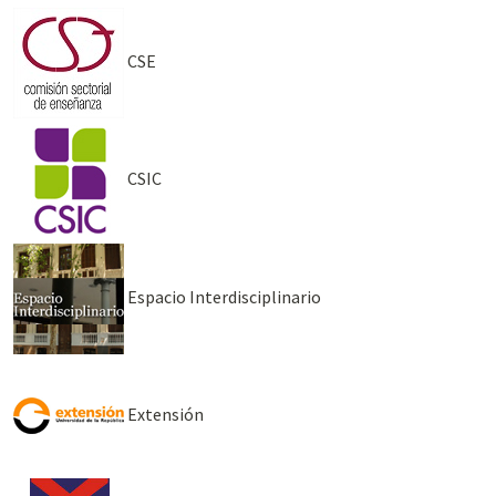
CSE
CSIC
Espacio Interdisciplinario
Extensión