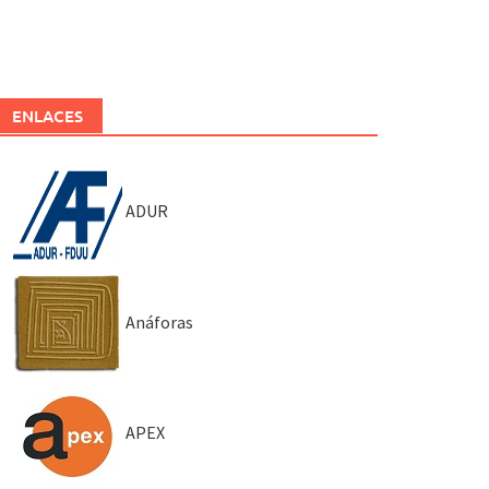
ENLACES
ADUR
Anáforas
APEX