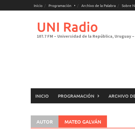
Saltar
Inicio
Programación
Archivo de la Palabra
Sobre N
al
contenido
UNI Radio
107.7 FM – Universidad de la República, Uruguay – 
INICIO
PROGRAMACIÓN
ARCHIVO DE
AUTOR
MATEO GALVÁN