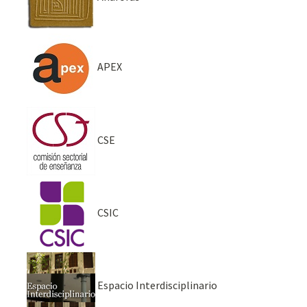
APEX
CSE
CSIC
Espacio Interdisciplinario