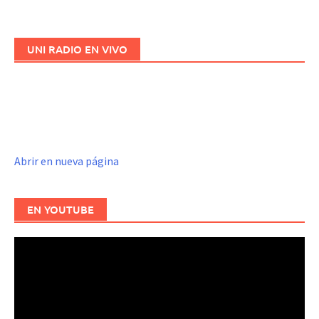
entradas
UNI RADIO EN VIVO
Abrir en nueva página
EN YOUTUBE