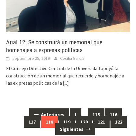
Arial 12: Se construirá un memorial que
homenajea a expresas políticas
septiembre 25, 2019
Cecilia Garcia
El Consejo Directivo Central de la Universidad apoyó la
construcción de un memorial que recuerde y homenajée a
las ex presas políticas de la
[...]
Anteriores
1
…
115
116
Ir
117
118
119
120
121
122
a
Siguientes
las