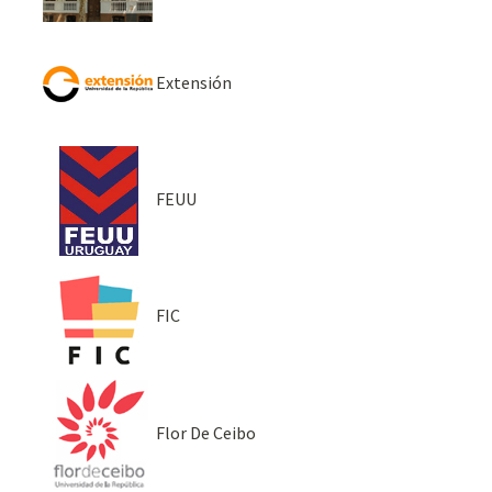
Extensión
FEUU
FIC
Flor De Ceibo