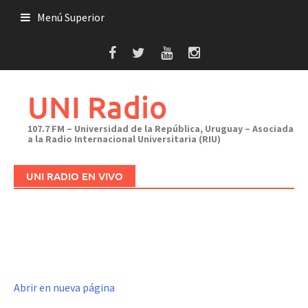
Saltar
Menú Superior
al
contenido
UNI Radio
107.7 FM – Universidad de la República, Uruguay – Asociada
a la Radio Internacional Universitaria (RIU)
UNI RADIO EN VIVO
Abrir en nueva página