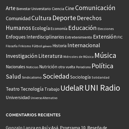
Comunicación
Arte
Cine
Ciencia
Bienestar Universitario
Deporte
Cultura
Derechos
Comunidad
Educación
Humanos
Ecología
Economía
Elecciones
Extensión
Enfoques Interdisciplinarios
Entretenimiento
FIC
Internacional
Historia
Frikismo
Fútbol
Filosofía
género
Música
Investigación
Literatura
Miércoles de Música
Política
Nacionales
Nutrición
otra vuelta
Noticias
Periodismo
Sociedad
Salud
Sociología
Sindicalismo
Solidaridad
UNI Radio
UdelaR
Teatro
Tecnología
Trabajo
Universidad
Universo Alternativo
COMENTARIOS RECIENTES
Gonzalo Lanza
en
Así y Asá. Programa 10. Reseña de