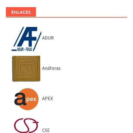
ENLACES
ADUR
Anáforas
APEX
CSE