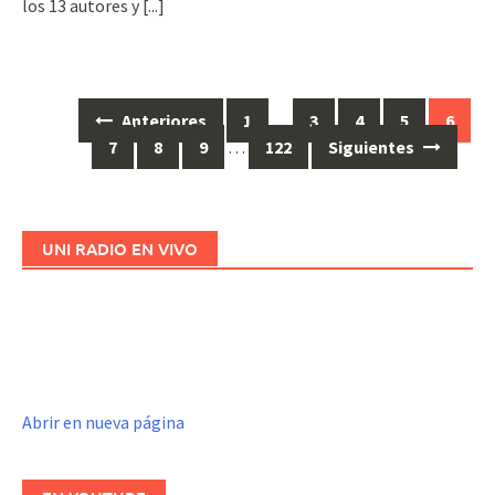
los 13 autores y
[...]
Anteriores
1
…
3
4
5
6
Ir
7
8
9
…
122
Siguientes
a
las
entradas
UNI RADIO EN VIVO
Abrir en nueva página