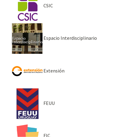
CSIC
Espacio Interdisciplinario
Extensión
FEUU
FIC