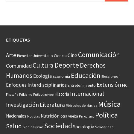
ETIQUETAS
Comunicación
Arte
Cine
Ciencia
Bienestar Universitario
Deporte
Cultura
Derechos
Comunidad
Educación
Humanos
Ecología
Economía
Elecciones
Extensión
Enfoques Interdisciplinarios
Entretenimiento
FIC
Internacional
Historia
Frikismo
Fútbol
Filosofía
género
Música
Investigación
Literatura
Miércoles de Música
Política
Nacionales
Nutrición
otra vuelta
Noticias
Periodismo
Sociedad
Salud
Sociología
Sindicalismo
Solidaridad