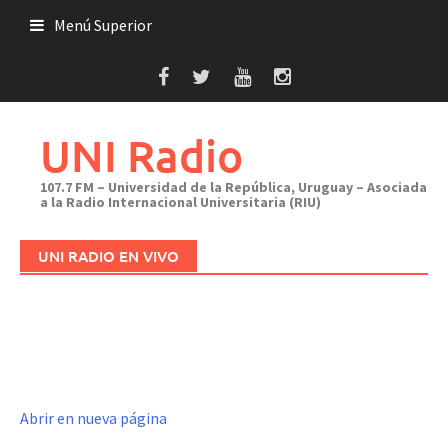
Saltar
Menú Superior
al
contenido
UNI Radio
107.7 FM – Universidad de la República, Uruguay – Asociada
a la Radio Internacional Universitaria (RIU)
UNI RADIO EN VIVO
Abrir en nueva página