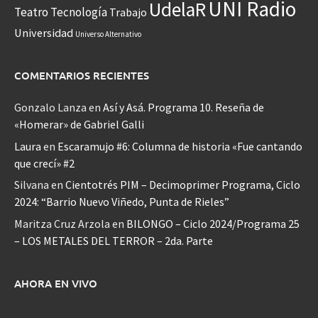
UNI Radio
UdelaR
Teatro
Tecnología
Trabajo
Universidad
Universo Alternativo
COMENTARIOS RECIENTES
Gonzalo Lanza
en
Así y Asá. Programa 10. Reseña de
«Homerar» de Gabriel Galli
Laura
en
Escaramujo #6: Columna de historia «Fue cantando
que crecí» #2
Silvana
en
Cientotrés PIM – Decimoprimer Programa, Ciclo
2024: “Barrio Nuevo Viñedo, Punta de Rieles”
Maritza Cruz Arzola
en
BILONGO – Ciclo 2024/Programa 25
– LOS METALES DEL TERROR – 2da. Parte
AHORA EN VIVO