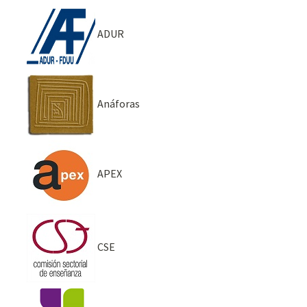
ADUR
Anáforas
APEX
CSE