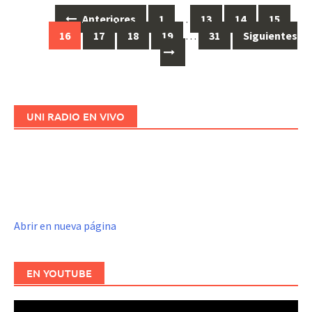
Anteriores
1
…
13
14
15
Ir
16
17
18
19
…
31
Siguientes
a
las
entradas
UNI RADIO EN VIVO
Abrir en nueva página
EN YOUTUBE