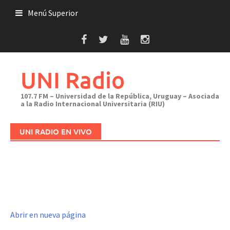
Saltar
Menú Superior
al
contenido
UNI Radio
107.7 FM – Universidad de la República, Uruguay – Asociada
a la Radio Internacional Universitaria (RIU)
UNI RADIO EN VIVO
Abrir en nueva página