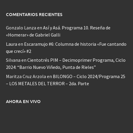
COMENTARIOS RECIENTES
Gonzalo Lanza
en
Así y Asá. Programa 10. Reseña de
«Homerar» de Gabriel Galli
Laura
en
Escaramujo #6: Columna de historia «Fue cantando
que crecí» #2
Silvana
en
Cientotrés PIM – Decimoprimer Programa, Ciclo
2024: “Barrio Nuevo Viñedo, Punta de Rieles”
Maritza Cruz Arzola
en
BILONGO – Ciclo 2024/Programa 25
– LOS METALES DEL TERROR – 2da. Parte
AHORA EN VIVO