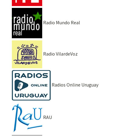
Radio Mundo Real
Radio VilardeVoz
Radios Online Uruguay
RAU