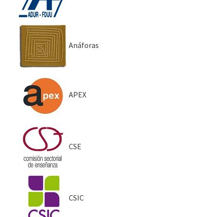
Anáforas
APEX
CSE
CSIC