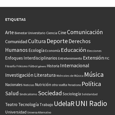
ETIQUETAS
Comunicación
Arte
Cine
Ciencia
Bienestar Universitario
Deporte
Cultura
Derechos
Comunidad
Educación
Humanos
Ecología
Economía
Elecciones
Extensión
Enfoques Interdisciplinarios
Entretenimiento
FIC
Internacional
Historia
Frikismo
Fútbol
Filosofía
género
Música
Investigación
Literatura
Miércoles de Música
Política
Nacionales
Nutrición
otra vuelta
Noticias
Periodismo
Sociedad
Salud
Sociología
Sindicalismo
Solidaridad
UNI Radio
UdelaR
Teatro
Tecnología
Trabajo
Universidad
Universo Alternativo