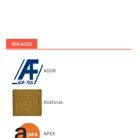
ENLACES
ADUR
Anáforas
APEX