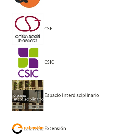
CSE
CSIC
Espacio Interdisciplinario
Extensión