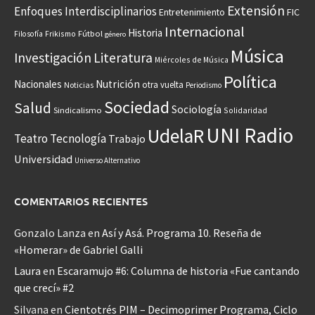
Extensión
Enfoques Interdisciplinarios
Entretenimiento
FIC
Internacional
Historia
Frikismo
Fútbol
Filosofía
género
Música
Investigación
Literatura
Miércoles de Música
Política
Nacionales
Nutrición
otra vuelta
Noticias
Periodismo
Sociedad
Salud
Sociología
Sindicalismo
Solidaridad
UNI Radio
UdelaR
Teatro
Tecnología
Trabajo
Universidad
Universo Alternativo
COMENTARIOS RECIENTES
Gonzalo Lanza
en
Así y Asá. Programa 10. Reseña de
«Homerar» de Gabriel Galli
Laura
en
Escaramujo #6: Columna de historia «Fue cantando
que crecí» #2
Silvana
en
Cientotrés PIM – Decimoprimer Programa, Ciclo