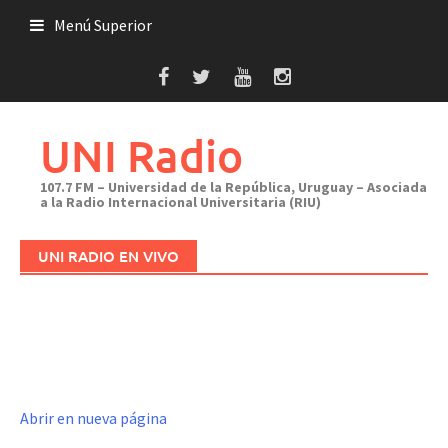
Saltar
Menú Superior
al
contenido
UNI Radio
107.7 FM – Universidad de la República, Uruguay – Asociada
a la Radio Internacional Universitaria (RIU)
UNI RADIO EN VIVO
Abrir en nueva página