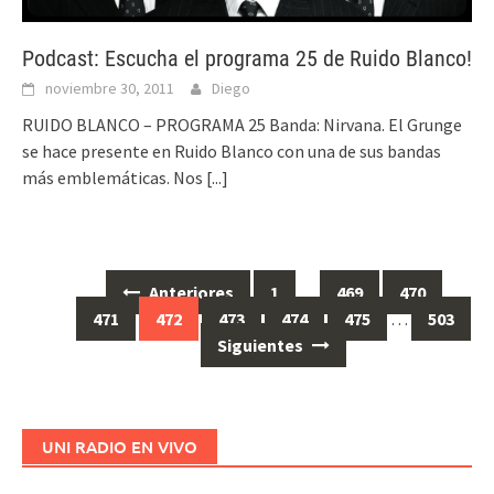
Podcast: Escucha el programa 25 de Ruido Blanco!
noviembre 30, 2011
Diego
RUIDO BLANCO – PROGRAMA 25 Banda: Nirvana. El Grunge
se hace presente en Ruido Blanco con una de sus bandas
más emblemáticas. Nos
[...]
Anteriores
1
…
469
470
Ir
471
472
473
474
475
…
503
a
Siguientes
las
entradas
UNI RADIO EN VIVO