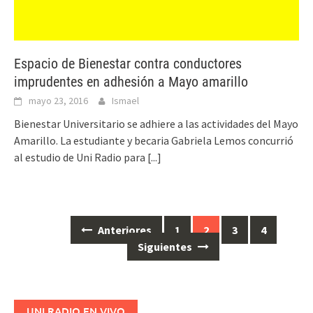
Espacio de Bienestar contra conductores
imprudentes en adhesión a Mayo amarillo
mayo 23, 2016
Ismael
Bienestar Universitario se adhiere a las actividades del Mayo
Amarillo. La estudiante y becaria Gabriela Lemos concurrió
al estudio de Uni Radio para
[...]
Anteriores
1
2
3
4
Ir
Siguientes
a
las
entradas
UNI RADIO EN VIVO