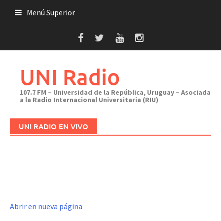
Saltar
Menú Superior
al
contenido
UNI Radio
107.7 FM – Universidad de la República, Uruguay – Asociada
a la Radio Internacional Universitaria (RIU)
UNI RADIO EN VIVO
Abrir en nueva página