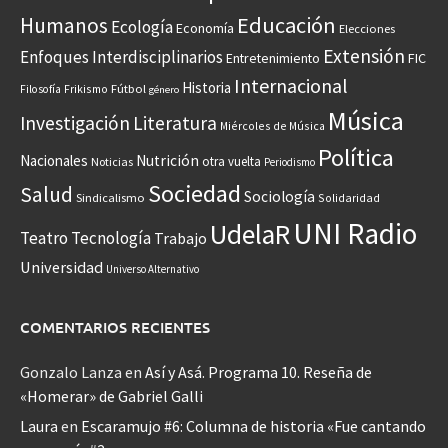
Educación
Humanos
Ecología
Economía
Elecciones
Extensión
Enfoques Interdisciplinarios
Entretenimiento
FIC
Internacional
Historia
Frikismo
Fútbol
Filosofía
género
Música
Investigación
Literatura
Miércoles de Música
Política
Nacionales
Nutrición
otra vuelta
Noticias
Periodismo
Sociedad
Salud
Sociología
Sindicalismo
Solidaridad
UNI Radio
UdelaR
Teatro
Tecnología
Trabajo
Universidad
Universo Alternativo
COMENTARIOS RECIENTES
Gonzalo Lanza
en
Así y Asá. Programa 10. Reseña de
«Homerar» de Gabriel Galli
Laura
en
Escaramujo #6: Columna de historia «Fue cantando