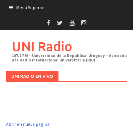
Saltar
Menú Superior
al
contenido
UNI Radio
107.7 FM – Universidad de la República, Uruguay – Asociada
a la Radio Internacional Universitaria (RIU)
UNI RADIO EN VIVO
Abrir en nueva página