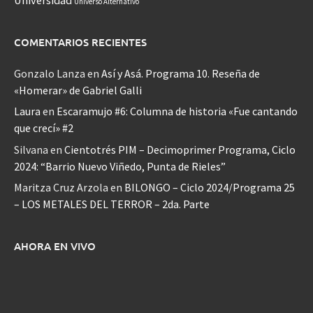
Universo Alternativo
COMENTARIOS RECIENTES
Gonzalo Lanza
en
Así y Asá. Programa 10. Reseña de
«Homerar» de Gabriel Galli
Laura
en
Escaramujo #6: Columna de historia «Fue cantando
que crecí» #2
Silvana
en
Cientotrés PIM – Decimoprimer Programa, Ciclo
2024: “Barrio Nuevo Viñedo, Punta de Rieles”
Maritza Cruz Arzola
en
BILONGO – Ciclo 2024/Programa 25
– LOS METALES DEL TERROR – 2da. Parte
AHORA EN VIVO