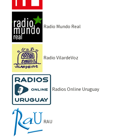
Radio Mundo Real
Radio VilardeVoz
Radios Online Uruguay
RAU