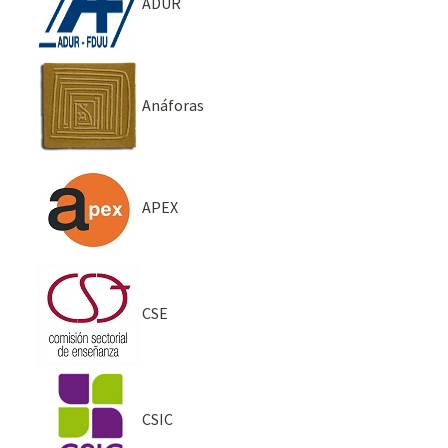
ADUR
Anáforas
APEX
CSE
CSIC