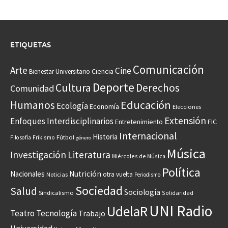
ETIQUETAS
Comunicación
Arte
Cine
Ciencia
Bienestar Universitario
Deporte
Cultura
Derechos
Comunidad
Educación
Humanos
Ecología
Economía
Elecciones
Extensión
Enfoques Interdisciplinarios
Entretenimiento
FIC
Internacional
Historia
Frikismo
Fútbol
Filosofía
género
Música
Investigación
Literatura
Miércoles de Música
Política
Nacionales
Nutrición
otra vuelta
Noticias
Periodismo
Sociedad
Salud
Sociología
Sindicalismo
Solidaridad
UNI Radio
UdelaR
Teatro
Tecnología
Trabajo
Universidad