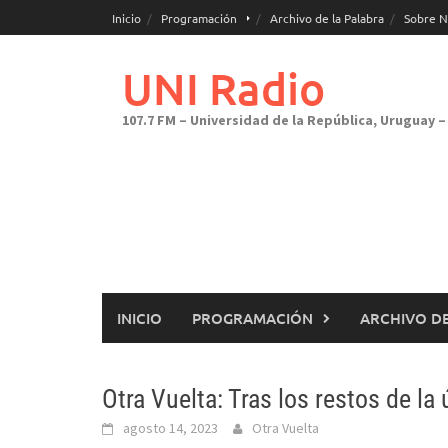
Saltar
Inicio
Programación
Archivo de la Palabra
Sobre N
al
contenido
UNI Radio
107.7 FM – Universidad de la República, Uruguay – 
INICIO
PROGRAMACIÓN
ARCHIVO DE
Otra Vuelta: Tras los restos de la
agosto 14, 2023
Otra Vuelta