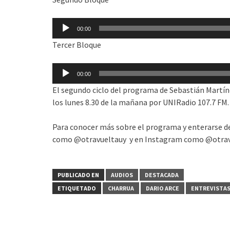
audio
Reproductor
00:00
de
Tercer Bloque
audio
Reproductor
00:00
de
El segundo ciclo del programa de Sebastián Martíne
audio
los lunes 8.30 de la mañana por UNIRadio 107.7 FM.
Para conocer más sobre el programa y enterarse d
como @otravueltauy y en Instagram como @otrav
PUBLICADO EN
AUDIOS
DESTACADA
ETIQUETADO
CHARRUA
DARIO ARCE
ENTREVISTA