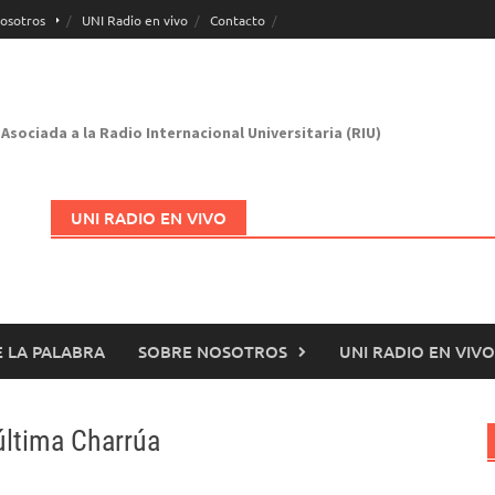
osotros
UNI Radio en vivo
Contacto
Asociada a la Radio Internacional Universitaria (RIU)
UNI RADIO EN VIVO
 LA PALABRA
SOBRE NOSOTROS
UNI RADIO EN VIVO
Abrir en nueva página
 última Charrúa