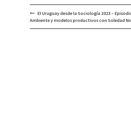
El Uruguay desde la Sociología 2023 – Episodio
Navegación
Ambiente y modelos productivos con Soledad Ni
de
entradas