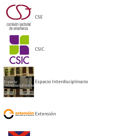
CSE
CSIC
Espacio Interdisciplinario
Extensión