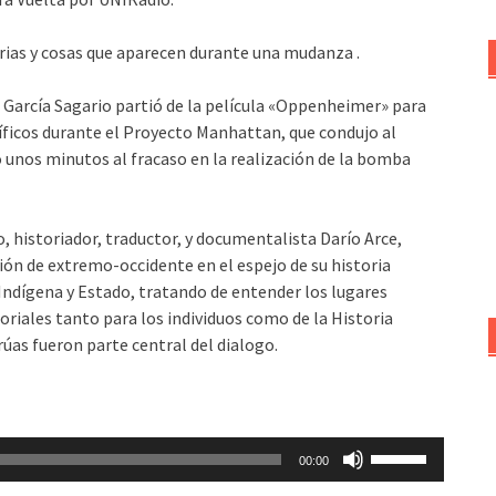
arias y cosas que aparecen durante una mudanza .
 García Sagario partió de la película «Oppenheimer» para
tíficos durante el Proyecto Manhattan, que condujo al
 unos minutos al fracaso en la realización de la bomba
, historiador, traductor, y documentalista Darío Arce,
ón de extremo-occidente en el espejo de su historia
 Indígena y Estado, tratando de entender los lugares
oriales tanto para los individuos como de la Historia
rrúas fueron parte central del dialogo.
Utiliza
00:00
las