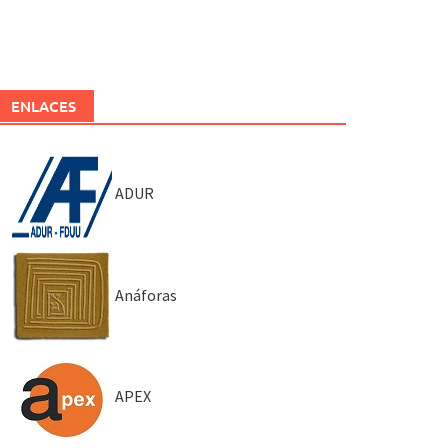
ENLACES
ADUR
Anáforas
APEX