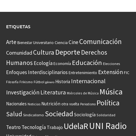
ETIQUETAS
Comunicación
Arte
Cine
Ciencia
Bienestar Universitario
Deporte
Cultura
Derechos
Comunidad
Educación
Humanos
Ecología
Economía
Elecciones
Extensión
Enfoques Interdisciplinarios
Entretenimiento
FIC
Internacional
Historia
Frikismo
Fútbol
Filosofía
género
Música
Investigación
Literatura
Miércoles de Música
Política
Nacionales
Nutrición
otra vuelta
Noticias
Periodismo
Sociedad
Salud
Sociología
Sindicalismo
Solidaridad
UNI Radio
UdelaR
Teatro
Tecnología
Trabajo
Universidad