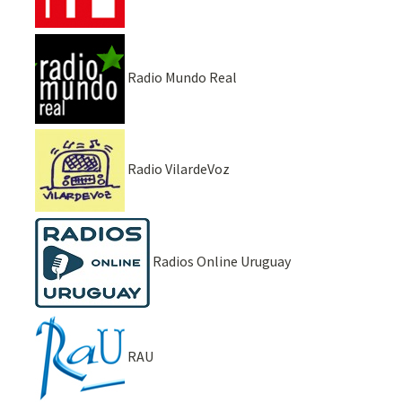
Radio Mundo Real
Radio VilardeVoz
Radios Online Uruguay
RAU