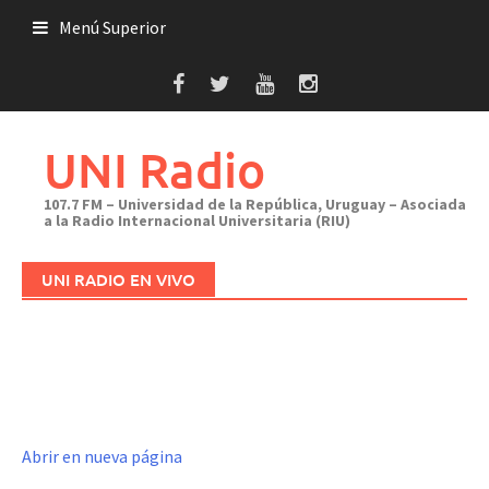
Saltar
Menú Superior
al
contenido
UNI Radio
107.7 FM – Universidad de la República, Uruguay – Asociada
a la Radio Internacional Universitaria (RIU)
UNI RADIO EN VIVO
Abrir en nueva página