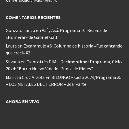
Universo Alternativo
COMENTARIOS RECIENTES
Gonzalo Lanza
en
Así y Asá. Programa 10. Reseña de
«Homerar» de Gabriel Galli
Laura
en
Escaramujo #6: Columna de historia «Fue cantando
que crecí» #2
Silvana
en
Cientotrés PIM – Decimoprimer Programa, Ciclo
2024: “Barrio Nuevo Viñedo, Punta de Rieles”
Maritza Cruz Arzola
en
BILONGO – Ciclo 2024/Programa 25
– LOS METALES DEL TERROR – 2da. Parte
AHORA EN VIVO