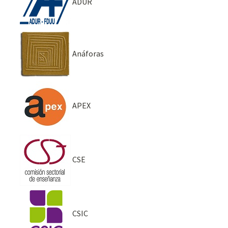
ADUR
Anáforas
APEX
CSE
CSIC