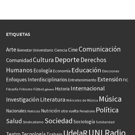
ETIQUETAS
Comunicación
Arte
Cine
Ciencia
Bienestar Universitario
Deporte
Cultura
Derechos
Comunidad
Educación
Humanos
Ecología
Economía
Elecciones
Extensión
Enfoques Interdisciplinarios
Entretenimiento
FIC
Internacional
Historia
Frikismo
Fútbol
Filosofía
género
Música
Investigación
Literatura
Miércoles de Música
Política
Nacionales
Nutrición
otra vuelta
Noticias
Periodismo
Sociedad
Salud
Sociología
Sindicalismo
Solidaridad
UNI Radio
UdelaR
Teatro
Tecnología
Trabajo