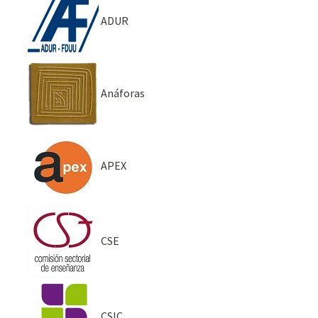
ADUR
Anáforas
APEX
CSE
CSIC