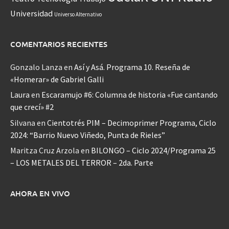
Universidad
Universo Alternativo
COMENTARIOS RECIENTES
Gonzalo Lanza
en
Así y Asá. Programa 10. Reseña de
«Homerar» de Gabriel Galli
Laura
en
Escaramujo #6: Columna de historia «Fue cantando
que crecí» #2
Silvana
en
Cientotrés PIM – Decimoprimer Programa, Ciclo
2024: “Barrio Nuevo Viñedo, Punta de Rieles”
Maritza Cruz Arzola
en
BILONGO – Ciclo 2024/Programa 25
– LOS METALES DEL TERROR – 2da. Parte
AHORA EN VIVO