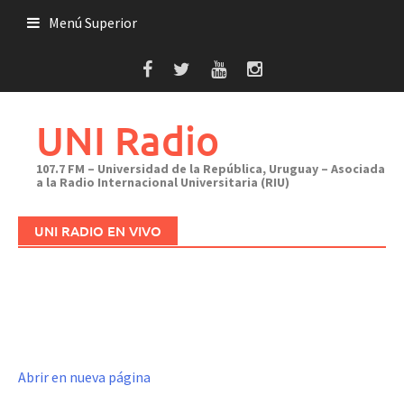
Saltar
Menú Superior
al
contenido
UNI Radio
107.7 FM – Universidad de la República, Uruguay – Asociada
a la Radio Internacional Universitaria (RIU)
UNI RADIO EN VIVO
Abrir en nueva página