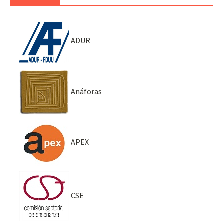
ADUR
Anáforas
APEX
CSE