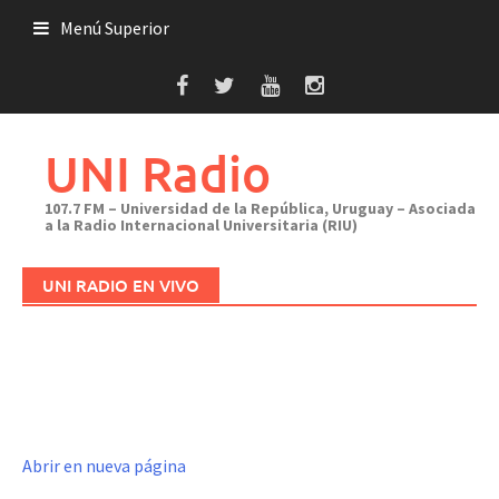
Saltar
Menú Superior
al
contenido
UNI Radio
107.7 FM – Universidad de la República, Uruguay – Asociada
a la Radio Internacional Universitaria (RIU)
UNI RADIO EN VIVO
Abrir en nueva página