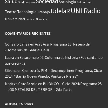
Sociedad
Salud
Sociología
Sindicalismo
Solidaridad
UNI Radio
UdelaR
Teatro
Tecnología
Trabajo
Universidad
Universo Alternativo
COMENTARIOS RECIENTES
Gonzalo Lanza
en
Así y Asá. Programa 10. Reseña de
«Homerar» de Gabriel Galli
Laura
en
Escaramujo #6: Columna de historia «Fue cantando
que crecí» #2
Silvana
en
Cientotrés PIM – Decimoprimer Programa, Ciclo
2024: “Barrio Nuevo Viñedo, Punta de Rieles”
Maritza Cruz Arzola
en
BILONGO – Ciclo 2024/Programa 25
– LOS METALES DEL TERROR – 2da. Parte
AHORA EN VIVO