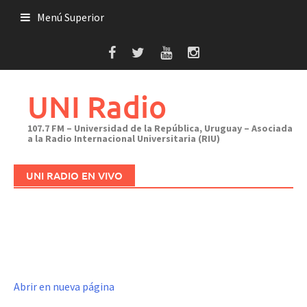
Saltar
Menú Superior
al
contenido
UNI Radio
107.7 FM – Universidad de la República, Uruguay – Asociada
a la Radio Internacional Universitaria (RIU)
UNI RADIO EN VIVO
Abrir en nueva página