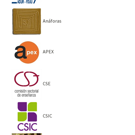
Anáforas
APEX
CSE
CSIC