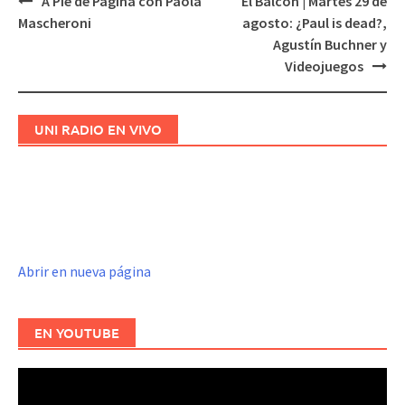
A Pie de Página con Paola
El Balcón | Martes 29 de
Navegación
Mascheroni
agosto: ¿Paul is dead?,
de
Agustín Buchner y
entradas
Videojuegos
UNI RADIO EN VIVO
Abrir en nueva página
EN YOUTUBE