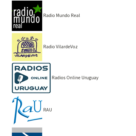
Radio Mundo Real
Radio VilardeVoz
Radios Online Uruguay
RAU