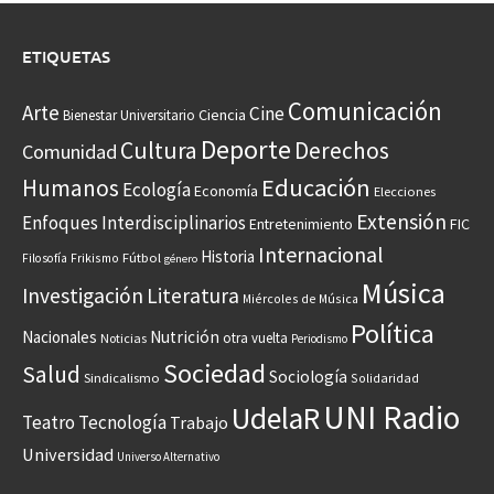
ETIQUETAS
Comunicación
Arte
Cine
Ciencia
Bienestar Universitario
Deporte
Cultura
Derechos
Comunidad
Educación
Humanos
Ecología
Economía
Elecciones
Extensión
Enfoques Interdisciplinarios
Entretenimiento
FIC
Internacional
Historia
Frikismo
Fútbol
Filosofía
género
Música
Investigación
Literatura
Miércoles de Música
Política
Nacionales
Nutrición
otra vuelta
Noticias
Periodismo
Sociedad
Salud
Sociología
Sindicalismo
Solidaridad
UNI Radio
UdelaR
Teatro
Tecnología
Trabajo
Universidad
Universo Alternativo