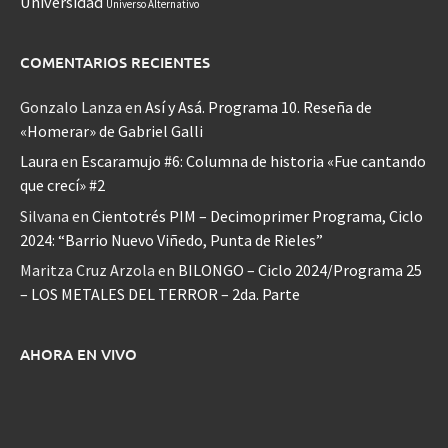
Universidad
Universo Alternativo
COMENTARIOS RECIENTES
Gonzalo Lanza
en
Así y Asá. Programa 10. Reseña de
«Homerar» de Gabriel Galli
Laura
en
Escaramujo #6: Columna de historia «Fue cantando
que crecí» #2
Silvana
en
Cientotrés PIM – Decimoprimer Programa, Ciclo
2024: “Barrio Nuevo Viñedo, Punta de Rieles”
Maritza Cruz Arzola
en
BILONGO – Ciclo 2024/Programa 25
– LOS METALES DEL TERROR – 2da. Parte
AHORA EN VIVO