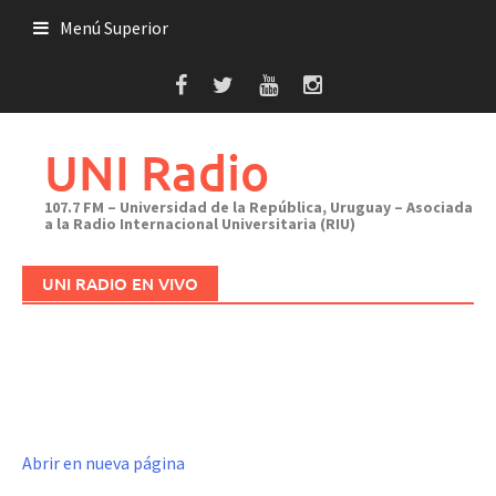
Saltar
Menú Superior
al
contenido
UNI Radio
107.7 FM – Universidad de la República, Uruguay – Asociada
a la Radio Internacional Universitaria (RIU)
UNI RADIO EN VIVO
Abrir en nueva página