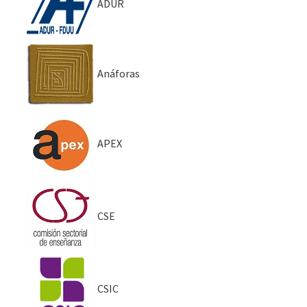
ADUR
Anáforas
APEX
CSE
CSIC