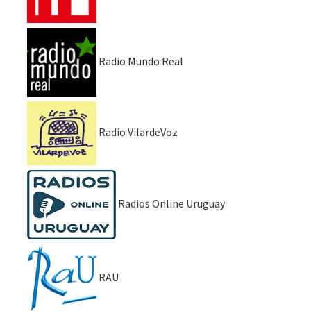
Radio Mundo Real
Radio VilardeVoz
Radios Online Uruguay
RAU