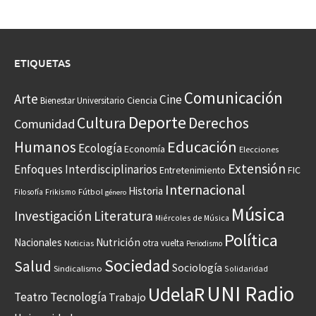
ETIQUETAS
Comunicación
Arte
Cine
Ciencia
Bienestar Universitario
Deporte
Cultura
Derechos
Comunidad
Educación
Humanos
Ecología
Economía
Elecciones
Extensión
Enfoques Interdisciplinarios
Entretenimiento
FIC
Internacional
Historia
Frikismo
Fútbol
Filosofía
género
Música
Investigación
Literatura
Miércoles de Música
Política
Nacionales
Nutrición
otra vuelta
Noticias
Periodismo
Sociedad
Salud
Sociología
Sindicalismo
Solidaridad
UNI Radio
UdelaR
Teatro
Tecnología
Trabajo